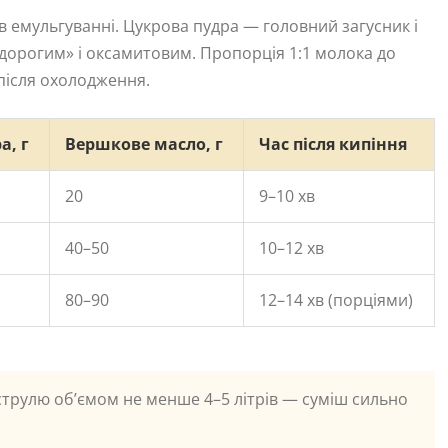
 в емульгуванні. Цукрова пудра — головний загусник і
дорогим» і оксамитовим. Пропорція 1:1 молока до
після охолодження.
а, г
Вершкове масло, г
Час після кипіння
20
9–10 хв
40–50
10–12 хв
80–90
12–14 хв (порціями)
струлю об’ємом не менше 4–5 літрів — суміш сильно