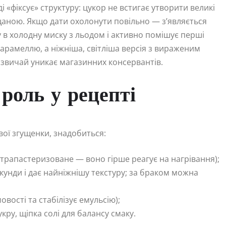
 «фіксує» структуру: цукор не встигає утворити великі
іщаною. Якщо дати охолонути повільно — з’являється
 в холодну миску з льодом і активно помішує перші
арамеллю, а ніжніша, світліша версія з вираженим
азвичай уникає магазинних консервантів.
 роль у рецепті
вої згущенки, знадобиться:
ьтрапастеризоване — воно гірше реагує на нагрівання);
екунди і дає найніжнішу текстуру; за браком можна
вості та стабілізує емульсію);
укру, щіпка солі для балансу смаку.