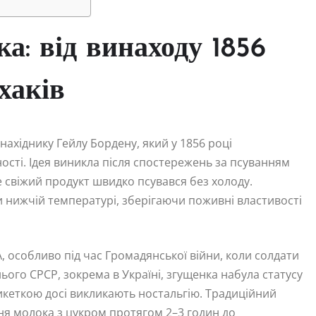
ка: від винаходу 1856
хаків
ахіднику Гейлу Бордену, який у 1856 році
ості. Ідея виникла після спостережень за псуванням
е свіжий продукт швидко псувався без холоду.
 нижчій температурі, зберігаючи поживні властивості
, особливо під час Громадянської війни, коли солдати
ього СРСР, зокрема в Україні, згущенка набула статусу
тикеткою досі викликають ностальгію. Традиційний
ня молока з цукром протягом 2–3 годин до