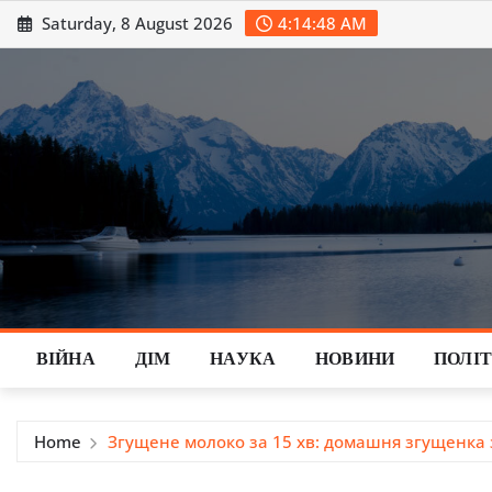
Skip
Saturday, 8 August 2026
4:14:49 AM
to
content
ВІЙНА
ДІМ
НАУКА
НОВИНИ
ПОЛІ
Home
Згущене молоко за 15 хв: домашня згущенка