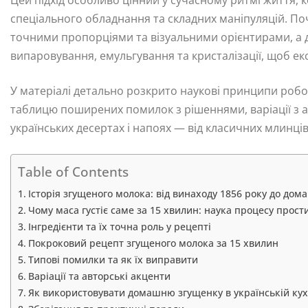
спеціального обладнання та складних маніпуляцій. По
точними пропорціями та візуальними орієнтирами, а д
випаровування, емульгування та кристалізації, щоб ек
У матеріалі детально розкрито наукові принципи робот
таблицю поширених помилок з рішеннями, варіації з 
українських десертах і напоях — від класичних млинців 
Table of Contents
Історія згущеного молока: від винаходу 1856 року до дом
Чому маса густіє саме за 15 хвилин: наука процесу прос
Інгредієнти та їх точна роль у рецепті
Покроковий рецепт згущеного молока за 15 хвилин
Типові помилки та як їх виправити
Варіації та авторські акценти
Як використовувати домашню згущенку в українській кух