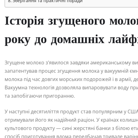
Зберігання та практичні поради
Історія згущеного моло
року до домашніх лайф
Згущене молоко з’явилося завдяки американському вин
запатентував процес згущення молока у вакуумній ємн
молока під час довгих морських подорожей і в армії, д
Вакуумна технологія дозволяла випаровувати воду при
та запобігаючи пригоранню.
У наступні десятиліття продукт став популярним у США
отримували його як надійний раціон. У країнах колишн
культового продукту — сині жерстяні банки з білою е
спосіб приготування вдома передбачав тривале варін