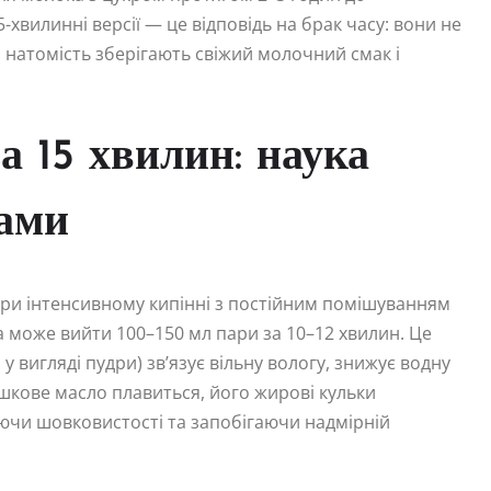
5-хвилинні версії — це відповідь на брак часу: вони не
 натомість зберігають свіжий молочний смак і
а 15 хвилин: наука
вами
 При інтенсивному кипінні з постійним помішуванням
 може вийти 100–150 мл пари за 10–12 хвилин. Це
у вигляді пудри) зв’язує вільну вологу, знижує водну
ршкове масло плавиться, його жирові кульки
ючи шовковистості та запобігаючи надмірній