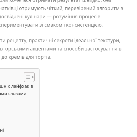
чатківці отримують чіткий, перевірений алгоритм з
освідчені кулінари — розуміння процесів
спериментувати зі смаком і консистенцією.
и рецепту, практичні секрети ідеальної текстури,
авторськими акцентами та способи застосування в
до кремів для тортів.
ашніх лайфхаків
тими словами
ні