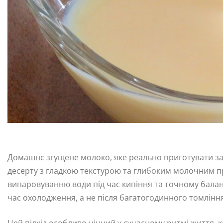
Домашнє згущене молоко, яке реально приготувати за 
десерту з гладкою текстурою та глибоким молочним 
випаровуванню води під час кипіння та точному баланс
час охолодження, а не після багатогодинного томління
Цей підхід особливо цінний у сучасному ритмі життя, 