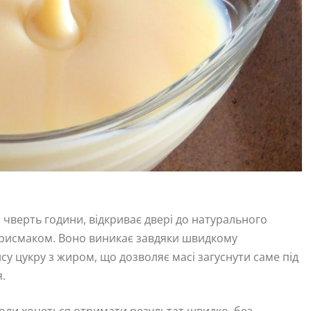
чверть години, відкриває двері до натурального
присмаком. Воно виникає завдяки швидкому
у цукру з жиром, що дозволяє масі загуснути саме під
.
коли хочеться отримати результат швидко, без