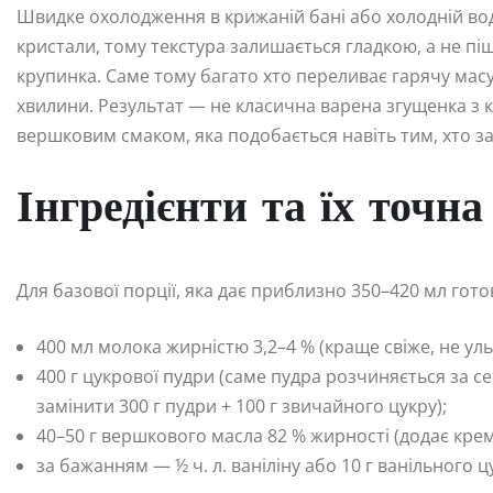
Швидке охолодження в крижаній бані або холодній воді
кристали, тому текстура залишається гладкою, а не п
крупинка. Саме тому багато хто переливає гарячу масу
хвилини. Результат — не класична варена згущенка з к
вершковим смаком, яка подобається навіть тим, хто з
Інгредієнти та їх точна
Для базової порції, яка дає приблизно 350–420 мл гото
400 мл молока жирністю 3,2–4 % (краще свіже, не ул
400 г цукрової пудри (саме пудра розчиняється за с
замінити 300 г пудри + 100 г звичайного цукру);
40–50 г вершкового масла 82 % жирності (додає кремо
за бажанням — ½ ч. л. ваніліну або 10 г ванільного ц