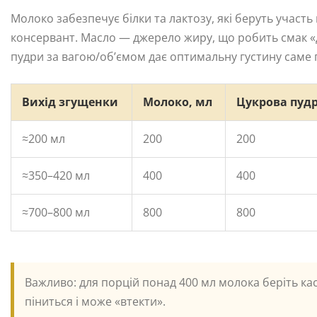
Молоко забезпечує білки та лактозу, які беруть участь
консервант. Масло — джерело жиру, що робить смак «
пудри за вагою/об’ємом дає оптимальну густину саме 
Вихід згущенки
Молоко, мл
Цукрова пудр
≈200 мл
200
200
≈350–420 мл
400
400
≈700–800 мл
800
800
Важливо: для порцій понад 400 мл молока беріть ка
піниться і може «втекти».