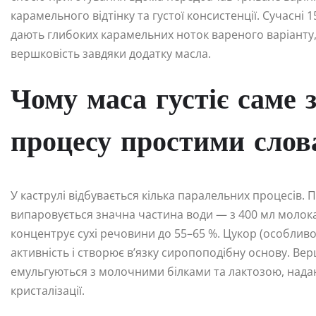
карамельного відтінку та густої консистенції. Сучасні 1
дають глибоких карамельних ноток вареного варіанту,
вершковість завдяки додатку масла.
Чому маса густіє саме з
процесу простими сло
У каструлі відбувається кілька паралельних процесів.
випаровується значна частина води — з 400 мл молока
концентрує сухі речовини до 55–65 %. Цукор (особливо 
активність і створює в’язку сиропоподібну основу. Ве
емульгуються з молочними білками та лактозою, нада
кристалізації.