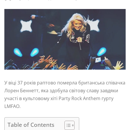
У віці 37 років раптово померла британська співачка
Лорен Беннетт, яка здобула світову славу завдяки
участі в культовому хіті Party Rock Anthem гурту
LMFAO.
Table of Contents