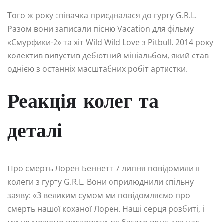
Того ж року співачка приєдналася до гурту G.R.L.
Разом вони записали пісню Vacation для фільму
«Смурфики-2» та хіт Wild Wild Love з Pitbull. 2014 року
колектив випустив дебютний мініальбом, який став
однією з останніх масштабних робіт артистки.
Реакція колег та
деталі
Про смерть Лорен Беннетт 7 липня повідомили її
колеги з гурту G.R.L. Вони оприлюднили спільну
заяву: «З великим сумом ми повідомляємо про
смерть нашої коханої Лорен. Наші серця розбиті, і
ми не можемо висловити, як багато вона для нас