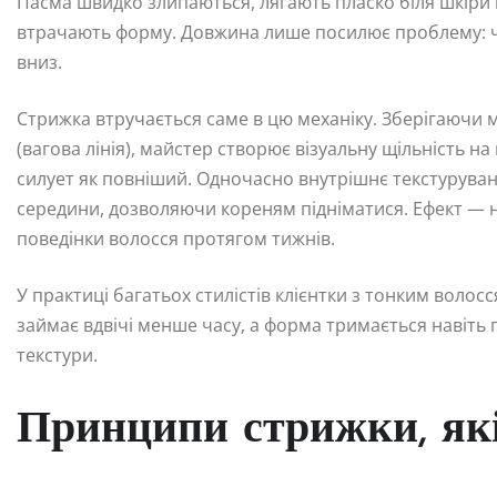
Пасма швидко злипаються, лягають пласко біля шкіри г
втрачають форму. Довжина лише посилює проблему: ч
вниз.
Стрижка втручається саме в цю механіку. Зберігаючи 
(вагова лінія), майстер створює візуальну щільність н
силует як повніший. Одночасно внутрішнє текстуруванн
середини, дозволяючи кореням підніматися. Ефект — не
поведінки волосся протягом тижнів.
У практиці багатьох стилістів клієнтки з тонким волос
займає вдвічі менше часу, а форма тримається навіть п
текстури.
Принципи стрижки, які