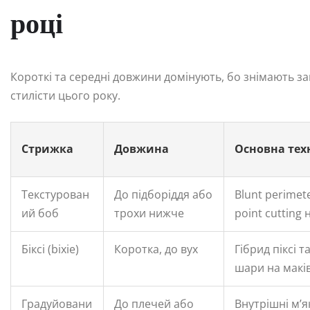
році
Короткі та середні довжини домінують, бо знімають за
стилісти цього року.
Стрижка
Довжина
Основна тех
Текстурован
До підборіддя або
Blunt perimet
ий боб
трохи нижче
point cutting 
Біксі (bixie)
Коротка, до вух
Гібрид піксі т
шари на макі
Градуйовани
До плечей або
Внутрішні м’я