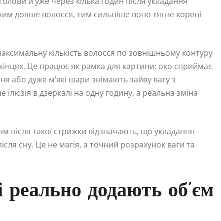
олови й уже через кілька годин після укладання
им довше волосся, тим сильніше воно тягне корені
максимальну кількість волосся по зовнішньому контуру
а кінцях. Це працює як рамка для картини: око сприймає
я або дуже м’які шари знімають зайву вагу з
 ілюзія в дзеркалі на одну годину, а реальна зміна
сям після такої стрижки відзначають, що укладання
ісля сну. Це не магія, а точний розрахунок ваги та
 реально додають об’єм