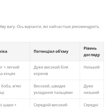
йву вагу. Ось варіанти, які найчастіше рекомендують
Рівень
ніка
Потенціал об’єму
догляду
er + легкий
Дуже високий біля
Низький
на кінцях
коренів
а боба, м’які
Високий, швидке
Дуже
вці
укладання пальцями
низький
кі шари +
Середній-високий
Середні