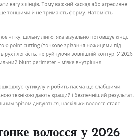
и вагу з кінців. Тому важкий каскад або агресивне
ь ще тоншими й не тримають форму. Натомість
ює чітку, щільну лінію, яка візуально потовщує кінці.
ою point cutting (точкове зрізання ножицями під
ть рух і легкість, не руйнуючи зовнішній контур. У 2026
ильний blunt perimeter + м’яке внутрішнє
ошкоджує кутикулу й робить пасма ще слабшими.
ьною технікою дають кращий і безпечніший результат.
льним зрізом дивуються, наскільки волосся стало
онке волосся у 2026