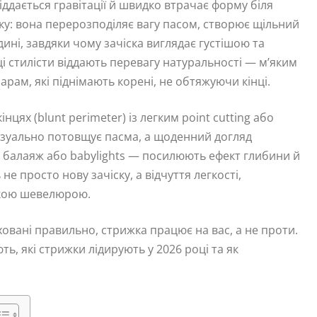
іддається гравітації й швидко втрачає форму біля
у: вона перерозподіляє вагу пасом, створює щільний
ині, завдяки чому зачіска виглядає густішою та
і стилісти віддають перевагу натуральності — м’яким
рам, які піднімають корені, не обтяжуючи кінці.
інцях (blunt perimeter) із легким point cutting або
д візуально потовщує пасма, а щоденний догляд
й балаяж або babylights — посилюють ефект глибини й
е просто нову зачіску, а відчуття легкості,
скою шевелюрою.
овані правильно, стрижка працює на вас, а не проти.
ь, які стрижки лідирують у 2026 році та як