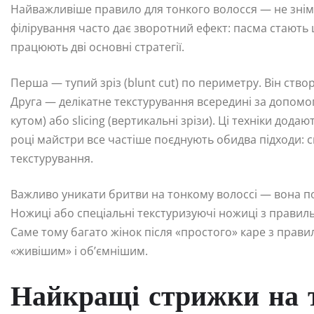
Найважливіше правило для тонкого волосся — не знімат
філірування часто дає зворотний ефект: пасма стают
працюють дві основні стратегії.
Перша — тупий зріз (blunt cut) по периметру. Він створ
Друга — делікатне текстурування всередині за допомог
кутом) або slicing (вертикальні зрізи). Ці техніки додаю
році майстри все частіше поєднують обидва підходи: с
текстурування.
Важливо уникати бритви на тонкому волоссі — вона п
Ножиці або спеціальні текстуризуючі ножиці з правил
Саме тому багато жінок після «простого» каре з прави
«живішим» і об’ємнішим.
Найкращі стрижки на т