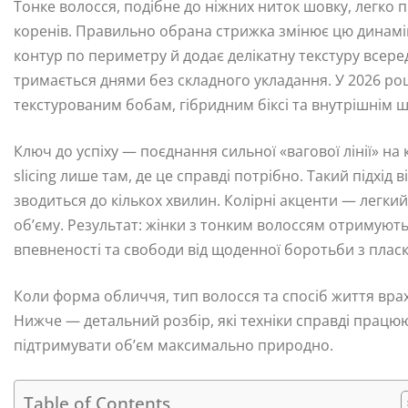
Тонке волосся, подібне до ніжних ниток шовку, легко п
коренів. Правильно обрана стрижка змінює цю динамік
контур по периметру й додає делікатну текстуру всеред
тримається днями без складного укладання. У 2026 роц
текстурованим бобам, гібридним біксі та внутрішнім ша
Ключ до успіху — поєднання сильної «вагової лінії» на к
slicing лише там, де це справді потрібно. Такий підхі
зводиться до кількох хвилин. Колірні акценти — легки
об’єму. Результат: жінки з тонким волоссям отримують н
впевненості та свободи від щоденної боротьби з пла
Коли форма обличчя, тип волосся та спосіб життя врах
Нижче — детальний розбір, які техніки справді працюют
підтримувати об’єм максимально природно.
Table of Contents