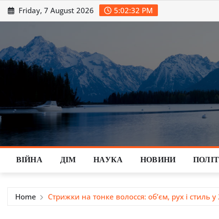
Skip
Friday, 7 August 2026
5:02:33 PM
to
content
ВІЙНА
ДІМ
НАУКА
НОВИНИ
ПОЛІ
Home
Стрижки на тонке волосся: об’єм, рух і стиль у