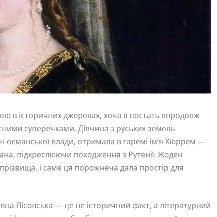
ою в історичних джерелах, хоча її постать впродовж
ними суперечками. Дівчина з руських земель
н османської влади, отримала в гаремі ім’я Хюррем —
олана, підкреслюючи походження з Рутенії. Жоден
и прізвища, і саме ця порожнеча дала простір для
лівна Лісовська — це не історичний факт, а літературний