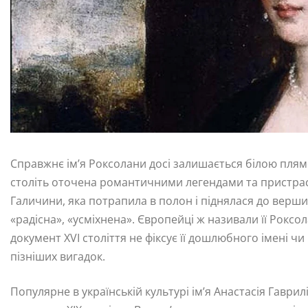
Справжнє ім’я Роксолани досі залишається білою плям
століть оточена романтичними легендами та пристрас
Галичини, яка потрапила в полон і піднялася до верши
«радісна», «усміхнена». Європейці ж називали її Рокс
документ XVI століття не фіксує її дошлюбного імені ч
пізніших вигадок.
Популярне в українській культурі ім’я Анастасія Гаври