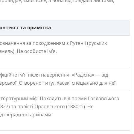
роянда», «моє все», а вона відповідала листами,
онтекст та примітка
означення за походженням з Рутенії (руських
емель). Не особисте ім’я.
фіційне ім’я після навернення. «Радісна» — від
ерської. Створено титул хасекі спеціально для неї.
ітературний міф. Походить від поеми Гославського
1827) та повісті Орловського (1880-ті). Не
ідтверджено архівами.