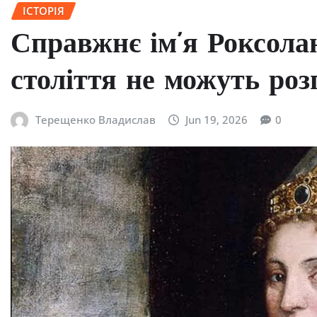
ІСТОРІЯ
Справжнє ім’я Роксола
століття не можуть роз
Терещенко Владислав
Jun 19, 2026
0