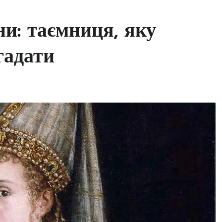
ни: таємниця, яку
гадати