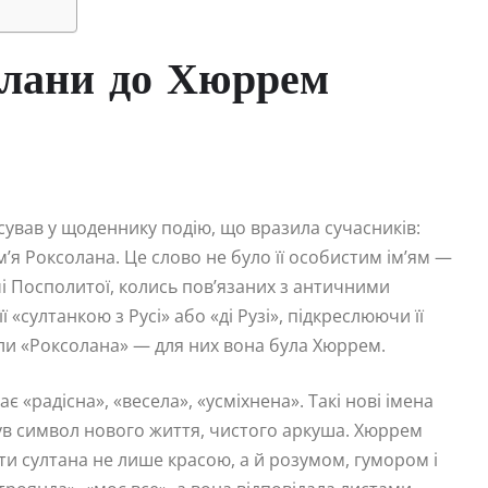
солани до Хюррем
ксував у щоденнику подію, що вразила сучасників:
м’я Роксолана. Це слово не було її особистим ім’ям —
чі Посполитої, колись пов’язаних з античними
 «султанкою з Русі» або «ді Рузі», підкреслюючи її
ли «Роксолана» — для них вона була Хюррем.
ає «радісна», «весела», «усміхнена». Такі нові імена
ув символ нового життя, чистого аркуша. Хюррем
ти султана не лише красою, а й розумом, гумором і