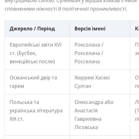
внутрішньою силою. Сулейман у віршах кликав її «моя т
сповненими ніжності й політичної проникливості.
Джерело / Період
Версія імені
К
Європейські звіти XVI
Роксолана /
П
ст. (Бусбек,
Рокселана /
з
венеційські посли)
Росселана
Османський двір та
Хюррем Хасекі
О
гарем
Султан
п
Польська та
Олександра або
Л
українська література
Анастасія
(
XIX ст.
Гаврилівна
п
Лісовська