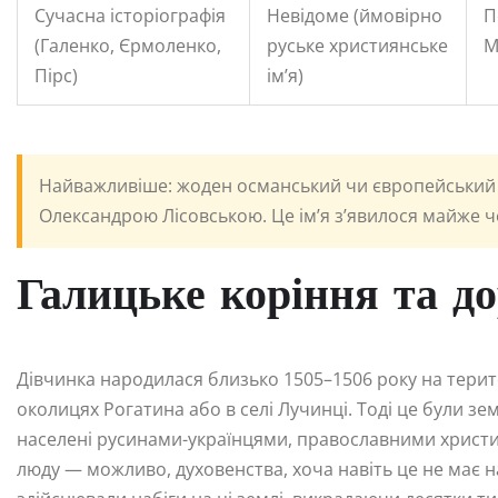
Сучасна історіографія
Невідоме (ймовірно
П
(Галенко, Єрмоленко,
руське християнське
М
Пірс)
ім’я)
Найважливіше: жоден османський чи європейський до
Олександрою Лісовською. Це ім’я з’явилося майже чер
Галицьке коріння та до
Дівчинка народилася близько 1505–1506 року на терит
околицях Рогатина або в селі Лучинці. Тоді це були зе
населені русинами-українцями, православними христия
люду — можливо, духовенства, хоча навіть це не має 