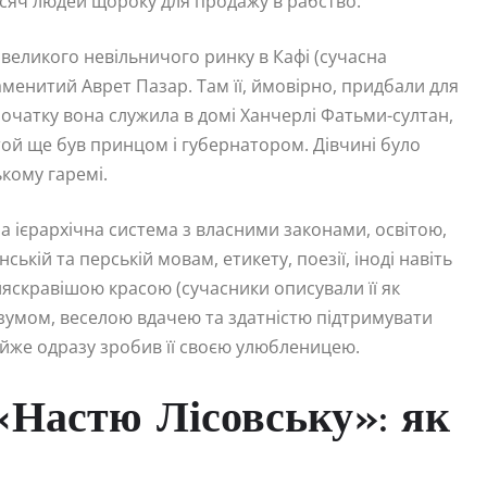
исяч людей щороку для продажу в рабство.
великого невільничого ринку в Кафі (сучасна
менитий Аврет Пазар. Там її, ймовірно, придбали для
початку вона служила в домі Ханчерлі Фатьми-султан,
и той ще був принцом і губернатором. Дівчині було
кому гаремі.
а ієрархічна система з власними законами, освітою,
кій та перській мовам, етикету, поезії, іноді навіть
яскравішою красою (сучасники описували її як
озумом, веселою вдачею та здатністю підтримувати
айже одразу зробив її своєю улюбленицею.
«Настю Лісовську»: як