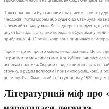
здійснювали набіги на ці землі, викрадаючи десятки т
Шлях полонянки був типовим і жахливим: спочатку до 
Феодосія), потім морем або сушею до Стамбула, на зна
гарему або подарували. Деякі джерела згадують, що с
онуки Баязида II, а та вже передала її Сулейману, кол
приблизно 14–15 років, коли вона опинилася в імперсь
Гарем — це не просто «кімнати наложниць». Це складн
інтригами та можливостями. Конкубінки вчилися османсь
основам політики. Хюррем швидко вирізнялася: не най
струнку, з рудим волоссям і приємною усмішкою), а р
розмову. Сулейман, який став султаном у 1520 році, м
Літературний міф про 
народилася легенда