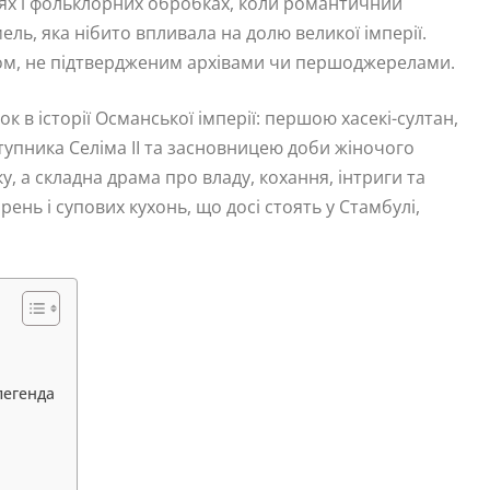
істях і фольклорних обробках, коли романтичний
ель, яка нібито впливала на долю великої імперії.
фом, не підтвердженим архівами чи першоджерелами.
 в історії Османської імперії: першою хасекі-султан,
пника Селіма II та засновницею доби жіночого
ку, а складна драма про владу, кохання, інтриги та
рень і супових кухонь, що досі стоять у Стамбулі,
легенда