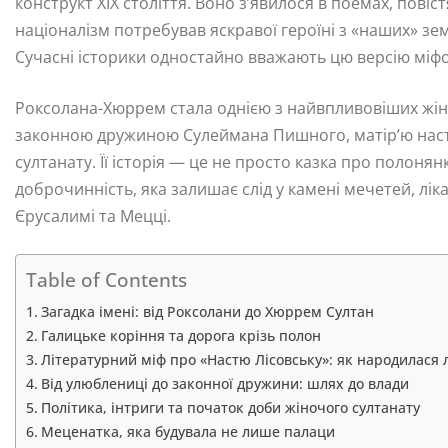
конструкт XIX століття. Воно з’явилося в поемах, пов
націоналізм потребував яскравої героїні з «наших» зем
Сучасні історики одностайно вважають цю версію мі
Роксолана-Хюррем стала однією з найвпливовіших жінок
законною дружиною Сулеймана Пишного, матір’ю насту
султанату. Її історія — це не просто казка про полонян
доброчинність, яка залишає слід у камені мечетей, ліка
Єрусалимі та Мецці.
Table of Contents
Загадка імені: від Роксолани до Хюррем Султан
Галицьке коріння та дорога крізь полон
Літературний міф про «Настю Лісовську»: як народилася 
Від улюблениці до законної дружини: шлях до влади
Політика, інтриги та початок доби жіночого султанату
Меценатка, яка будувала не лише палаци