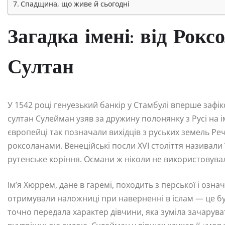
Спадщина, що живе й сьогодні
Загадка імені: від Рок
Султан
У 1542 році генуезький банкір у Стамбулі вперше зафі
султан Сулейман узяв за дружину полонянку з Русі на і
європейці так позначали вихідців з руських земель Ре
роксоланами. Венеційські посли XVI століття називали її
рутенське коріння. Османи ж ніколи не використовува
Ім’я Хюррем, дане в гаремі, походить з перської і означ
отримували наложниці при наверненні в іслам — це б
точно передала характер дівчини, яка зуміла зачарува