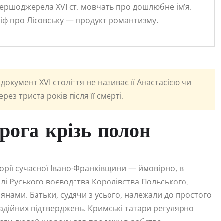
ершоджерела XVI ст. мовчать про дошлюбне ім’я.
іф про Лісовську — продукт романтизму.
кумент XVI століття не називає її Анастасією чи
ез триста років після її смерті.
рога крізь полон
орії сучасної Івано-Франківщини — ймовірно, в
млі Руського воєводства Королівства Польського,
нами. Батьки, судячи з усього, належали до простого
надійних підтверджень. Кримські татари регулярно