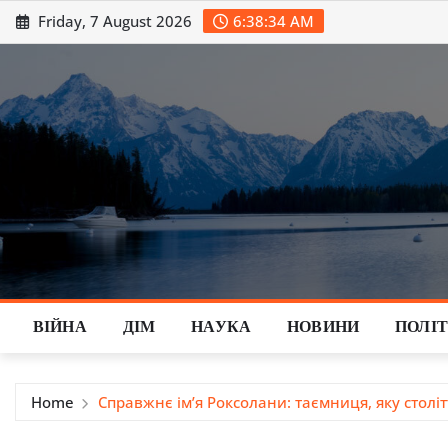
Skip
Friday, 7 August 2026
6:38:36 AM
to
content
ВІЙНА
ДІМ
НАУКА
НОВИНИ
ПОЛІ
Home
Справжнє ім’я Роксолани: таємниця, яку столі