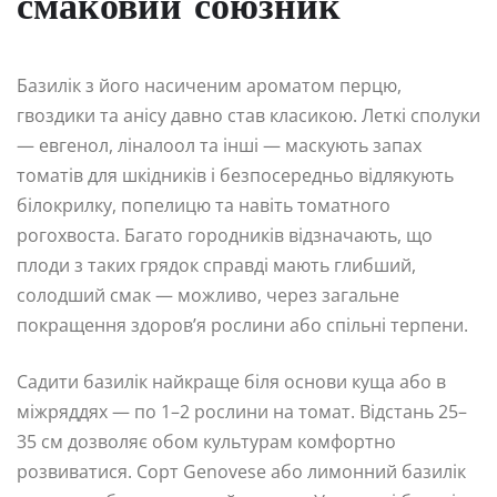
смаковий союзник
Базилік з його насиченим ароматом перцю,
гвоздики та анісу давно став класикою. Леткі сполуки
— евгенол, ліналоол та інші — маскують запах
томатів для шкідників і безпосередньо відлякують
білокрилку, попелицю та навіть томатного
рогохвоста. Багато городників відзначають, що
плоди з таких грядок справді мають глибший,
солодший смак — можливо, через загальне
покращення здоров’я рослини або спільні терпени.
Садити базилік найкраще біля основи куща або в
міжряддях — по 1–2 рослини на томат. Відстань 25–
35 см дозволяє обом культурам комфортно
розвиватися. Сорт Genovese або лимонний базилік