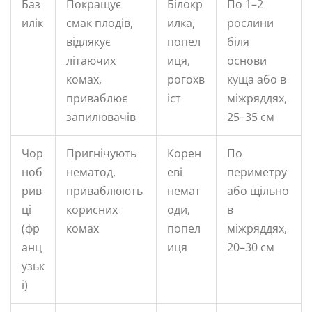
Баз
Покращує
Білокр
По 1–2
илік
смак плодів,
илка,
рослини
відлякує
попел
біля
літаючих
иця,
основи
комах,
рогохв
куща або в
приваблює
іст
міжряддях,
запилювачів
25–35 см
Чор
Пригнічують
Корен
По
ноб
нематод,
еві
периметру
рив
приваблюють
немат
або щільно
ці
корисних
оди,
в
(фр
комах
попел
міжряддях,
анц
иця
20–30 см
узьк
і)