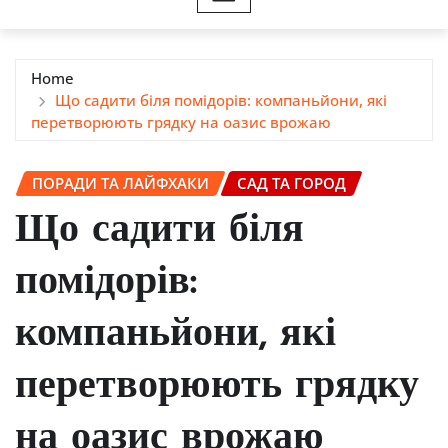
Home
Що садити біля помідорів: компаньйони, які
перетворюють грядку на оазис врожаю
ПОРАДИ ТА ЛАЙФХАКИ
САД ТА ГОРОД
Що садити біля
помідорів:
компаньйони, які
перетворюють грядку
на оазис врожаю