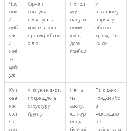
Час
Сірчані
Попел
У
ник
сполуки
иця,
шаховому
/
відлякують
павути
порядку
циб
комах, легка
нний
або по
уля
протигрибков
кліщ,
краях, 15–
/
а дія
деякі
25 см
шні
грибки
т-
циб
уля
Кущ
Фіксують азот,
Неста
По краях
ова
покращують
ча
грядки або
ква
структуру
азоту,
в
сол
ґрунту
конкур
міжряддях,
я /
енція
не
гор
бур’яні
затінювати