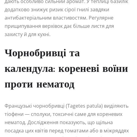
дають особливо сильний аромат. У теплиці базилік
додатково знижує ризик сірої гнилі завдяки
антибактеріальним властивостям. Регулярне
прищипування верхівок дає більше листя для
захисту й для кухні.
Чорнобривці та
календула: кореневі воїни
проти нематод
Французькі чорнобривці (Tagetes patula) виділяють
тіофени — сполуки, токсичні саме для кореневих
нематод. Дослідження показують, що щільна
посадка цих квітів перед томатами або в міжряддях