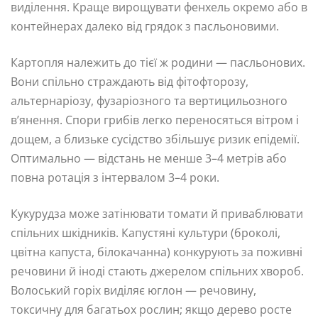
виділення. Краще вирощувати фенхель окремо або в
контейнерах далеко від грядок з пасльоновими.
Картопля належить до тієї ж родини — пасльонових.
Вони спільно страждають від фітофторозу,
альтернаріозу, фузаріозного та вертицильозного
в’янення. Спори грибів легко переносяться вітром і
дощем, а близьке сусідство збільшує ризик епідемії.
Оптимально — відстань не менше 3–4 метрів або
повна ротація з інтервалом 3–4 роки.
Кукурудза може затінювати томати й приваблювати
спільних шкідників. Капустяні культури (броколі,
цвітна капуста, білокачанна) конкурують за поживні
речовини й іноді стають джерелом спільних хвороб.
Волоський горіх виділяє юглон — речовину,
токсичну для багатьох рослин; якщо дерево росте