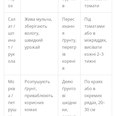
ох
в
томати
Сал
Жива мульча,
Перес
Під
ат /
зберігають
иханн
томатами
шп
вологу,
я
або в
ина
швидкий
ґрунту,
міжряддях,
т /
урожай
перегр
висівати
рук
ів
кожні 2–3
ола
корені
тижні
в
Мо
Розпушують
Деякі
По краях
ркв
ґрунт,
ґрунто
або в
а /
приваблюють
ві
окремих
пет
корисних
шкідни
рядах, 20–
руш
комах
ки,
30 см