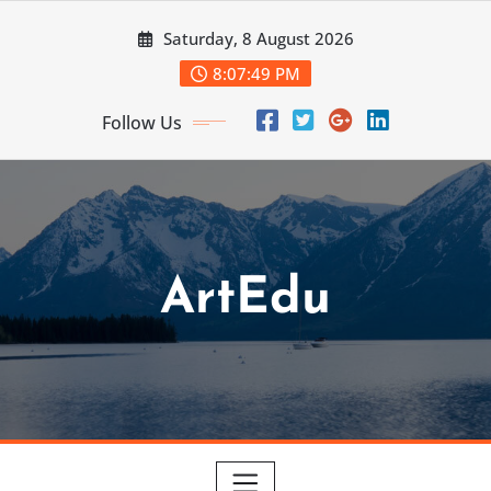
Skip
Saturday, 8 August 2026
to
content
8:07:50 PM
Follow Us
ArtEdu