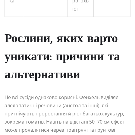
ка
рогохв
іст
Рослини, яких варто
уникати: причини та
альтернативи
Не всі сусіди однаково корисні. Фенхель виділяє
алелопатичні речовини (анетол та інші), які
пригнічують проростання й ріст багатьох культур,
зокрема томатів. Навіть на відстані 50–70 см ефект
може проявлятися через повітряні та ґрунтові