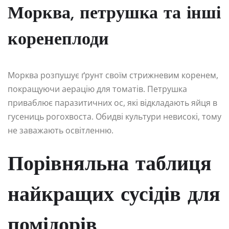
Морква, петрушка та інші
коренеплоди
Морква розпушує ґрунт своїм стрижневим коренем,
покращуючи аерацію для томатів. Петрушка
приваблює паразитичних ос, які відкладають яйця в
гусениць рогохвоста. Обидві культури невисокі, тому
не заважають освітленню.
Порівняльна таблиця
найкращих сусідів для
помідорів