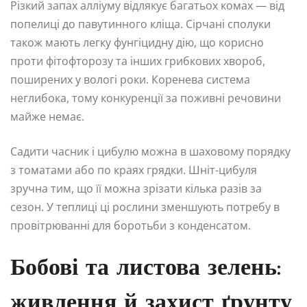
Різкий запах алліуму відлякує багатьох комах — від
попелиці до павутинного кліща. Сірчані сполуки
також мають легку фунгіцидну дію, що корисно
проти фітофторозу та інших грибкових хвороб,
поширених у вологі роки. Коренева система
неглибока, тому конкуренції за поживні речовини
майже немає.
Садити часник і цибулю можна в шаховому порядку
з томатами або по краях грядки. Шніт-цибуля
зручна тим, що її можна зрізати кілька разів за
сезон. У теплиці ці рослини зменшують потребу в
провітрюванні для боротьби з конденсатом.
Бобові та листова зелень:
живлення й захист ґрунту