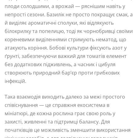
плоди солодшими, а врожай — ряснішим навіть у
непрості сезони. Базилік не просто покращує смак, а
й виділяє ароматичні сполуки, які відлякують
білокрилку та попелицю, тоді як чорнобривці своїми
кореневими виділеннями стримують нематод, що
атакують коріння. Бобові культури фіксують азот у
ґрунті, забезпечуючи важкий для томатів елемент
без додаткових підживлень, а часник і цибуля
створюють природний бар’єр проти грибкових
інфекцій.
Така взаємодія виходить далеко за межі простого
співіснування — це справжня екосистема в
мініатюрі, де кожна рослина грає свою роль у
захисті, живленні та підтримці балансу. Для
початківців це можливість зменшити використання