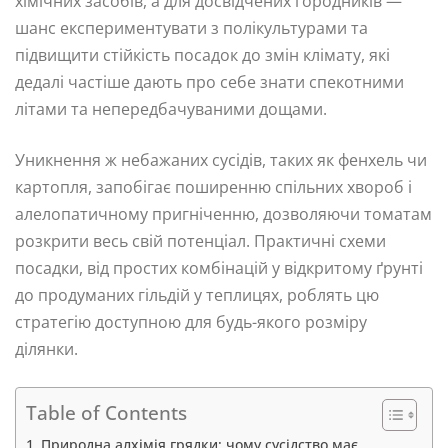
хімічних засобів, а для досвідчених городників —
шанс експериментувати з полікультурами та
підвищити стійкість посадок до змін клімату, які
дедалі частіше дають про себе знати спекотними
літами та непередбачуваними дощами.
Уникнення ж небажаних сусідів, таких як фенхель чи
картопля, запобігає поширенню спільних хвороб і
алелопатичному пригніченню, дозволяючи томатам
розкрити весь свій потенціал. Практичні схеми
посадки, від простих комбінацій у відкритому ґрунті
до продуманих гільдій у теплицях, роблять цю
стратегію доступною для будь-якого розміру
ділянки.
Table of Contents
Природна алхімія грядки: чому сусідство має