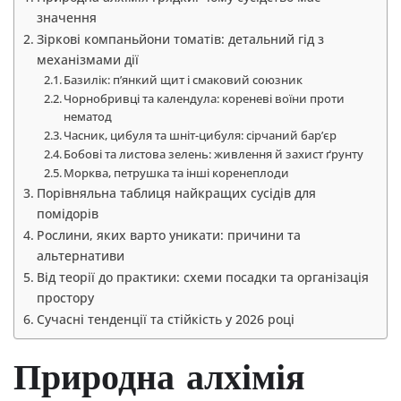
значення
Зіркові компаньйони томатів: детальний гід з
механізмами дії
Базилік: п’янкий щит і смаковий союзник
Чорнобривці та календула: кореневі воїни проти
нематод
Часник, цибуля та шніт-цибуля: сірчаний бар’єр
Бобові та листова зелень: живлення й захист ґрунту
Морква, петрушка та інші коренеплоди
Порівняльна таблиця найкращих сусідів для
помідорів
Рослини, яких варто уникати: причини та
альтернативи
Від теорії до практики: схеми посадки та організація
простору
Сучасні тенденції та стійкість у 2026 році
Природна алхімія