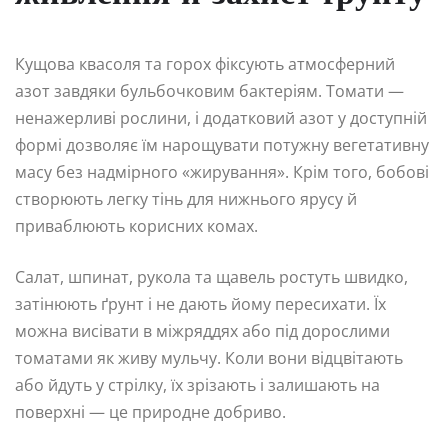
Кущова квасоля та горох фіксують атмосферний
азот завдяки бульбочковим бактеріям. Томати —
ненажерливі рослини, і додатковий азот у доступній
формі дозволяє їм нарощувати потужну вегетативну
масу без надмірного «жирування». Крім того, бобові
створюють легку тінь для нижнього ярусу й
приваблюють корисних комах.
Салат, шпинат, рукола та щавель ростуть швидко,
затінюють ґрунт і не дають йому пересихати. Їх
можна висівати в міжряддях або під дорослими
томатами як живу мульчу. Коли вони відцвітають
або йдуть у стрілку, їх зрізають і залишають на
поверхні — це природне добриво.