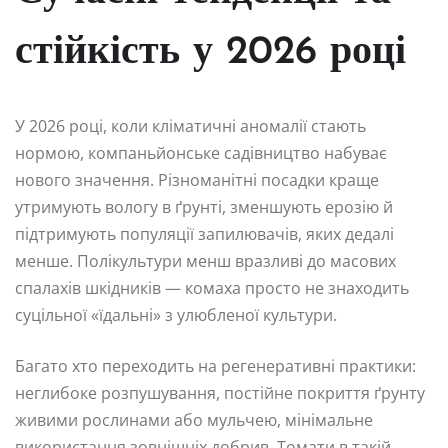
стійкість у 2026 році
У 2026 році, коли кліматичні аномалії стають
нормою, компаньйонське садівництво набуває
нового значення. Різноманітні посадки краще
утримують вологу в ґрунті, зменшують ерозію й
підтримують популяції запилювачів, яких дедалі
менше. Полікультури менш вразливі до масових
спалахів шкідників — комаха просто не знаходить
суцільної «їдальні» з улюбленої культури.
Багато хто переходить на регенеративні практики:
неглибоке розпушування, постійне покриття ґрунту
живими рослинами або мульчею, мінімальне
використання зовнішніх добрив. Томати в такій