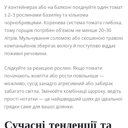
У контейнерах або на балконі поєднуйте один томат
з 2–3 рослинами базиліку та кількома
чорнобривцями. Коренева система томата глибока,
тому горщик потрібен об’ємом не менше 20–30
літрів. Мульчування соломою або скошеною травою
компаньйонів зберігає вологу й поступово віддає
поживні речовини.
Слідкуйте за реакцією рослин. Якщо томати
починають жовтіти або рости повільніше —
можливо, сусід занадто агресивний або забирає
забагато світла. Змінюйте комбінації щороку, ведіть
прості нотатки — це найшвидший шлях до ідеальної
грядки саме для вашої ділянки.
Сучасні тенденції та