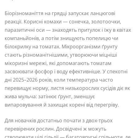
Біорізноманіття на грядці запускає ланцюгові
реакції. Корисні комахи — сонечка, золотоочки,
паразитичні оси — знаходять притулок і їжу в квітах
компаньйонів, а потім знищують попелицю чи
білокрилку на томатах. Мікроорганізми ґрунту
стають різноманітнішими, утворюючи міцніші
мікоризні мережі, які допомагають томатам
засвоювати фосфор і воду ефективніше. У спекотні
дні 2025–2026 років, коли температура часто
перевищує норму, листя низькорослих сусідів діє як
жива мульча: затінює ґрунт, зменшує
випаровування й захищає корені від перегріву.
Для новачків достатньо почати з двох-трьох
перевірених рослин. Досвідчені ж можуть
створювати цілі гільдії — багатоярусні спільноти, де