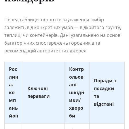
Перед таблицею коротке зауваження: вибір
залежить від конкретних умов — відкритого ґрунту,
теплиці чи контейнерів. Дані узагальнено на основі
багаторічних спостережень городників та
рекомендацій авторитетних джерел.
Рос
Контр
лин
ольов
Поради з
а-
ані
Ключові
посадки
ко
шкідн
переваги
та
мп
ики/
відстані
ань
хворо
йон
би