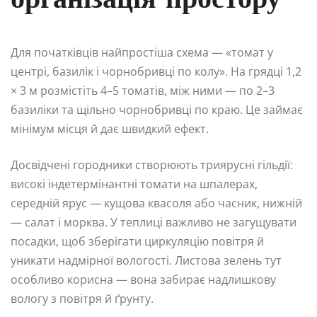
організація простору
Для початківців найпростіша схема — «томат у
центрі, базилік і чорнобривці по колу». На грядці 1,2
× 3 м розмістіть 4–5 томатів, між ними — по 2–3
базиліки та щільно чорнобривці по краю. Це займає
мінімум місця й дає швидкий ефект.
Досвідчені городники створюють триярусні гільдії:
високі індетермінантні томати на шпалерах,
середній ярус — кущова квасоля або часник, нижній
— салат і морква. У теплиці важливо не загущувати
посадки, щоб зберігати циркуляцію повітря й
уникати надмірної вологості. Листова зелень тут
особливо корисна — вона забирає надлишкову
вологу з повітря й ґрунту.