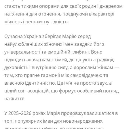
стають тихими опорами для своїх родин і джерелом
натхнення для оточення, поєднуючи в характері
м’якість і непохитну гідність.
Сучасна Україна зберігає Марію серед
найулюбленіших жіночих імен завдяки його
універсальності та емоційній глибині. Воно
підходить дівчаткам з сімей, де цінують традиції,
духовність і внутрішню силу, а дорослим жінкам —
тим, хто прагне гармонії між самовіддачею та
власною ідентичністю. Це ім’я не просто звук, а
цілий світ асоціацій, що формує особливий погляд
на життя.
У 2025–2026 роках Марія продовжує залишатися в
топі популярних імен для новонароджених,
демонструючи стійкість до модних трендів і