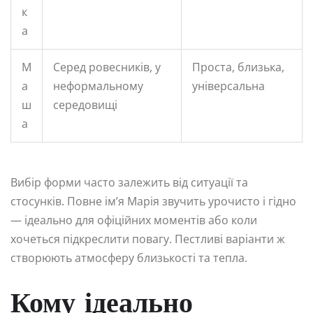
к
а
М
Серед ровесників, у
Проста, близька,
а
неформальному
універсальна
ш
середовищі
а
Вибір форми часто залежить від ситуації та
стосунків. Повне ім’я Марія звучить урочисто і гідно
— ідеально для офіційних моментів або коли
хочеться підкреслити повагу. Пестливі варіанти ж
створюють атмосферу близькості та тепла.
Кому ідеально