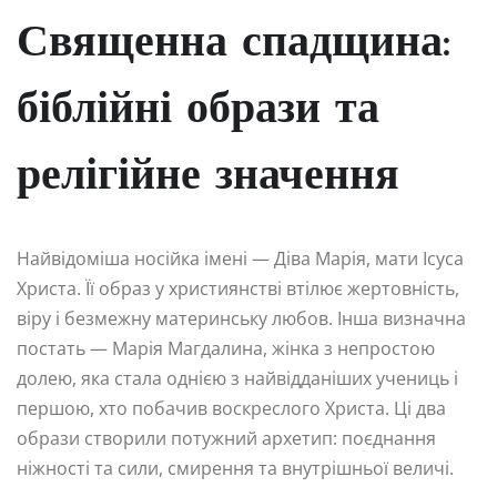
Священна спадщина:
біблійні образи та
релігійне значення
Найвідоміша носійка імені — Діва Марія, мати Ісуса
Христа. Її образ у християнстві втілює жертовність,
віру і безмежну материнську любов. Інша визначна
постать — Марія Магдалина, жінка з непростою
долею, яка стала однією з найвідданіших учениць і
першою, хто побачив воскреслого Христа. Ці два
образи створили потужний архетип: поєднання
ніжності та сили, смирення та внутрішньої величі.