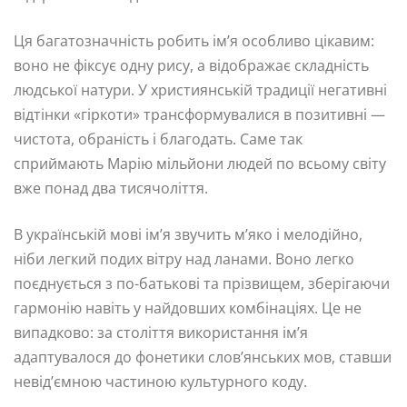
Ця багатозначність робить ім’я особливо цікавим:
воно не фіксує одну рису, а відображає складність
людської натури. У християнській традиції негативні
відтінки «гіркоти» трансформувалися в позитивні —
чистота, обраність і благодать. Саме так
сприймають Марію мільйони людей по всьому світу
вже понад два тисячоліття.
В українській мові ім’я звучить м’яко і мелодійно,
ніби легкий подих вітру над ланами. Воно легко
поєднується з по-батькові та прізвищем, зберігаючи
гармонію навіть у найдовших комбінаціях. Це не
випадково: за століття використання ім’я
адаптувалося до фонетики слов’янських мов, ставши
невід’ємною частиною культурного коду.