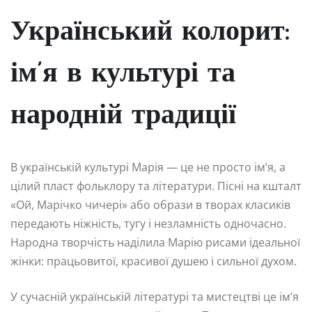
Український колорит:
ім’я в культурі та
народній традиції
В українській культурі Марія — це не просто ім’я, а
цілий пласт фольклору та літератури. Пісні на кшталт
«Ой, Марічко чичері» або образи в творах класиків
передають ніжність, тугу і незламність одночасно.
Народна творчість наділила Марію рисами ідеальної
жінки: працьовитої, красивої душею і сильної духом.
У сучасній українській літературі та мистецтві це ім’я