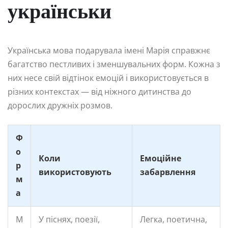
українськи
Українська мова подарувала імені Марія справжнє
багатство пестливих і зменшувальних форм. Кожна з
них несе свій відтінок емоцій і використовується в
різних контекстах — від ніжного дитинства до
дорослих дружніх розмов.
Ф
о
Коли
Емоційне
р
використовують
забарвлення
м
а
М
У піснях, поезії,
Легка, поетична,