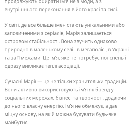
продовжують обирати ім’я не з моди, а з
внутрішнього переконання в його красі та силі.
У світі, де все більше імен стають унікальними або
запозиченими з серіалів, Марія залишається
островом стабільності. Вона звучить однаково
природно в маленькому селі і в мегаполісі, в Україні
та за її межами. Це ім’я, яке не потребує пояснень і
одразу викликає теплі асоціації.
Сучасні Марії — це не тільки хранительки традицій.
Вони активно використовують ім’я як бренд у
соціальних мережах, бізнесі та творчості, додаючи
до нього власну енергію. Ім’я не обмежує, а дає
міцну основу, на якій можна будувати будь-яке
майбутнє.