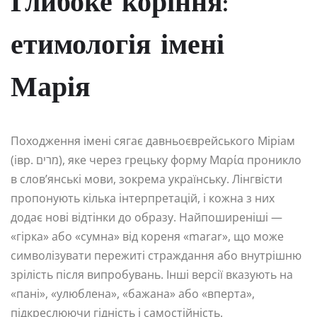
Глибоке коріння:
етимологія імені
Марія
Походження імені сягає давньоєврейського Міріам
(івр. מרים), яке через грецьку форму Μαρία проникло
в слов’янські мови, зокрема українську. Лінгвісти
пропонують кілька інтерпретацій, і кожна з них
додає нові відтінки до образу. Найпоширеніші —
«гірка» або «сумна» від кореня «marar», що може
символізувати пережиті страждання або внутрішню
зрілість після випробувань. Інші версії вказують на
«пані», «улюблена», «бажана» або «вперта»,
підкреслюючи гідність і самостійність.