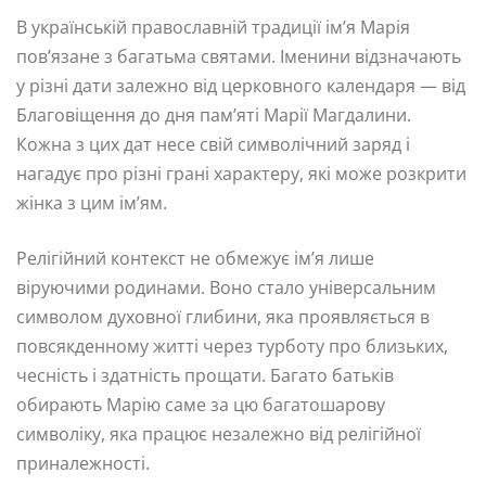
В українській православній традиції ім’я Марія
пов’язане з багатьма святами. Іменини відзначають
у різні дати залежно від церковного календаря — від
Благовіщення до дня пам’яті Марії Магдалини.
Кожна з цих дат несе свій символічний заряд і
нагадує про різні грані характеру, які може розкрити
жінка з цим ім’ям.
Релігійний контекст не обмежує ім’я лише
віруючими родинами. Воно стало універсальним
символом духовної глибини, яка проявляється в
повсякденному житті через турботу про близьких,
чесність і здатність прощати. Багато батьків
обирають Марію саме за цю багатошарову
символіку, яка працює незалежно від релігійної
приналежності.