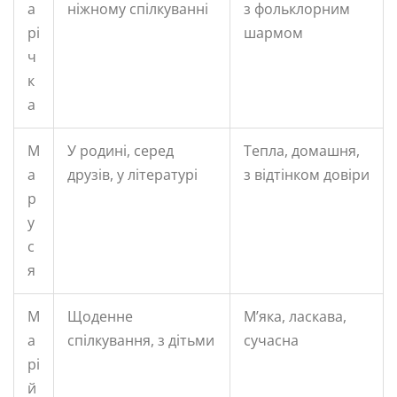
а
ніжному спілкуванні
з фольклорним
рі
шармом
ч
к
а
М
У родині, серед
Тепла, домашня,
а
друзів, у літературі
з відтінком довіри
р
у
с
я
М
Щоденне
М’яка, ласкава,
а
спілкування, з дітьми
сучасна
рі
й