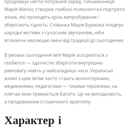
продовжує нести потужний заряд. Письменниця
Марія Матіос створює глибокі психологічні портрети
жінок, які проходять крізь випробування і
зберігають гідність. Співачка Марія Бурмака поєднує
народні мотиви з сучасним звучанням, ніби
втілюючи еволюцію імені від традиції до сьогодення.
В умовах сьогодення ім’я Марія асоціюється з
resilience — здатністю зберігати внутрішню
рівновагу навіть у найскладніші часи. Українські
жінки з цим ім’ям часто стають волонтерками,
медикинями, педагогами — тихими героїнями, на
плечах яких тримається багато. Це не випадковість,
а продовження історичного архетипу.
Характер і