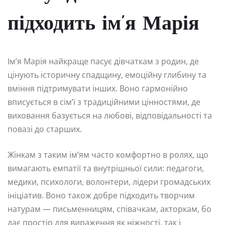
підходить ім’я Марія
Ім’я Марія найкраще пасує дівчаткам з родин, де
цінують історичну спадщину, емоційну глибину та
вміння підтримувати інших. Воно гармонійно
вписується в сім’ї з традиційними цінностями, де
виховання базується на любові, відповідальності та
повазі до старших.
Жінкам з таким ім’ям часто комфортно в ролях, що
вимагають емпатії та внутрішньої сили: педагоги,
медики, психологи, волонтери, лідери громадських
ініціатив. Воно також добре підходить творчим
натурам — письменницям, співачкам, акторкам, бо
дає простір для вираження як ніжності, так і