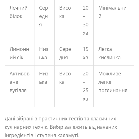
Яєчний
Сер
Висо
20
Мінімальни
білок
едн
ка
–
й
я
30
хв
Лимонн
Низ
Сере
15
Легка
ий сік
ька
дня
хв
кислинка
Активов
Низ
Висо
20
Можливе
ане
ька
ка
–
легке
вугілля
25
поглинання
хв
Дані зібрані з практичних тестів та класичних
кулінарних технік. Вибір залежить від наявних
інгредієнтів і ступеня каламуті.