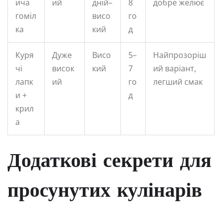
ича
ий
дній–
8
добре желює
гоміл
висо
го
ка
кий
д
Куря
Дуже
Висо
5–
Найпрозоріш
чі
висок
кий
7
ий варіант,
лапк
ий
го
легший смак
и +
д
крил
а
Додаткові секрети для
просунутих кулінарів