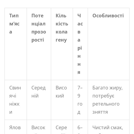
Тип
Поте
Кіль
Ч
Особливості
м’яс
нціал
кість
ас
а
прозо
кола
в
рості
гену
а
рі
н
н
я
Свин
Серед
Висо
7–
Багато жиру,
ячі
ній
кий
9
потребує
ніжк
го
ретельного
и
д
зняття
Ялов
Висок
Сере
6–
Чистий смак,