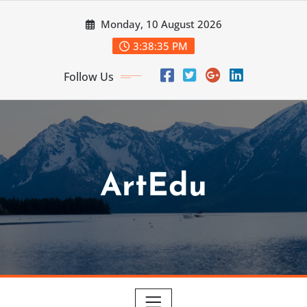
Skip
Monday, 10 August 2026
to
content
3:38:37 PM
Follow Us
ArtEdu