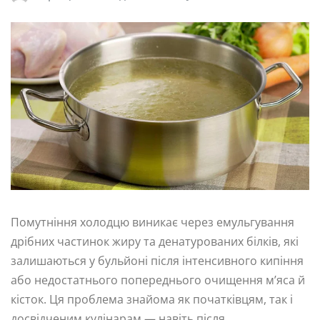
Помутніння холодцю виникає через емульгування
дрібних частинок жиру та денатурованих білків, які
залишаються у бульйоні після інтенсивного кипіння
або недостатнього попереднього очищення м’яса й
кісток. Ця проблема знайома як початківцям, так і
досвідченим кулінарам — навіть після