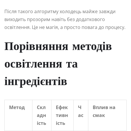
Після такого алгоритму холодець майже завжди
виходить прозорим навіть без додаткового
освітлення. Це не магія, а просто повага до процесу.
Порівняння методів
освітлення та
інгредієнтів
Метод
Скл
Ефек
Ч
Вплив на
адн
тивн
ас
смак
ість
ість