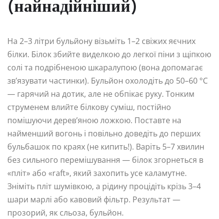
(найнадійніший)
На 2–3 літри бульйону візьміть 1–2 свіжих яєчних
білки. Білок збийте виделкою до легкої піни з щіпкою
солі та подрібненою шкаралупою (вона допомагає
зв’язувати частинки). Бульйон охолодіть до 50–60 °C
— гарячий на дотик, але не обпікає руку. Тонким
струменем влийте білкову суміш, постійно
помішуючи дерев’яною ложкою. Поставте на
найменший вогонь і повільно доведіть до перших
бульбашок по краях (не кипить!). Варіть 5–7 хвилин
без сильного перемішування — білок згорнеться в
«пліт» або «raft», який захопить усе каламутне.
Зніміть пліт шумівкою, а рідину процідіть крізь 3–4
шари марлі або кавовий фільтр. Результат —
прозорий, як сльоза, бульйон.