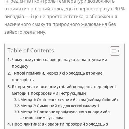
інгредієнтів і контроль температури дозволяють
отримати прозорий холодець із першого разу в 90 %
випадків — і це не просто естетика, а збереження
насиченого смаку та природного желювання без
зайвого желатину.
Table of Contents
Чому помутнів холодець: наука за лаштунками
процесу
Типові помилки, через які холодець втрачає
прозорість
Як врятувати вже помутнілий холодець: перевірені
методи з покроковими інструкціями
Метод 1: Освітлення яєчним білком (найнадійніший)
Метод 2: Лимонний сік для легкої каламуті
Метод 3: Повторне проціджування з льодом або
активованим вугіллям
Профілактика: як зварити прозорий холодець з