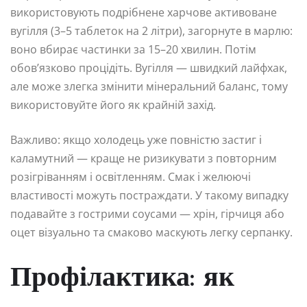
використовують подрібнене харчове активоване
вугілля (3–5 таблеток на 2 літри), загорнуте в марлю:
воно вбирає частинки за 15–20 хвилин. Потім
обов’язково процідіть. Вугілля — швидкий лайфхак,
але може злегка змінити мінеральний баланс, тому
використовуйте його як крайній захід.
Важливо: якщо холодець уже повністю застиг і
каламутний — краще не ризикувати з повторним
розігріванням і освітленням. Смак і желюючі
властивості можуть постраждати. У такому випадку
подавайте з гострими соусами — хрін, гірчиця або
оцет візуально та смаково маскують легку серпанку.
Профілактика: як