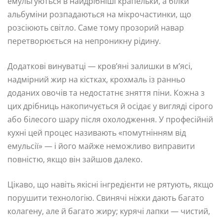
емульгуються в найдрібніші крапельки, а білки
альбуміни розпадаються на мікрочастинки, що
розсіюють світло. Саме тому прозорий навар
перетворюється на непроникну рідину.
Додаткові винуватці — кров’яні залишки в м’ясі,
надмірний жир на кістках, крохмаль із ранньо
доданих овочів та недостатнє зняття піни. Кожна з
цих дрібниць накопичується й осідає у вигляді сірого
або білесого шару після охолодження. У професійній
кухні цей процес називають «помутнінням від
емульсії» — і його майже неможливо виправити
повністю, якщо він зайшов далеко.
Цікаво, що навіть якісні інгредієнти не рятують, якщо
порушити технологію. Свинячі ніжки дають багато
колагену, але й багато жиру; курячі лапки — чистий,