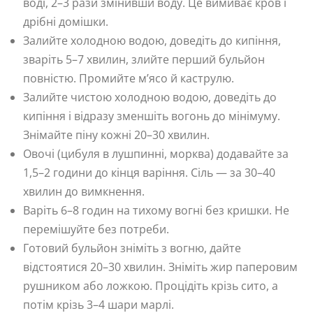
воді, 2–3 рази змінивши воду. Це вимиває кров і
дрібні домішки.
Залийте холодною водою, доведіть до кипіння,
зваріть 5–7 хвилин, злийте перший бульйон
повністю. Промийте м’ясо й каструлю.
Залийте чистою холодною водою, доведіть до
кипіння і відразу зменшіть вогонь до мінімуму.
Знімайте піну кожні 20–30 хвилин.
Овочі (цибуля в лушпинні, морква) додавайте за
1,5–2 години до кінця варіння. Сіль — за 30–40
хвилин до вимкнення.
Варіть 6–8 годин на тихому вогні без кришки. Не
перемішуйте без потреби.
Готовий бульйон зніміть з вогню, дайте
відстоятися 20–30 хвилин. Зніміть жир паперовим
рушником або ложкою. Процідіть крізь сито, а
потім крізь 3–4 шари марлі.