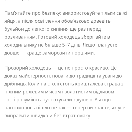
Пам’ятайте про безпеку: використовуйте тільки свіжі
яйця, а після освітлення обов’язково доведіть
бульйон до легкого кипіння ще раз перед
розливанням. Готовий холодець зберігайте в
холодильнику не більше 5–7 днів. Якщо плануєте
довше — краще заморозити порціями.
Прозорий холодець — це не просто красиво. Це
доказ майстерності, поваги до традиції та уваги до
дрібниць. Коли на столі стоїть кришталева страва з
ніжним рожевим м’ясом і золотистим відливом —
гості розуміють: тут готували з душею. А якщо
раптом щось пішло не так — тепер ви знаєте, як усе
виправити швидко й без втрат смаку.