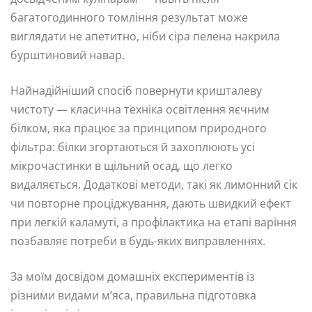
багатогодинного томління результат може
виглядати не апетитно, ніби сіра пелена накрила
бурштиновий навар.
Найнадійніший спосіб повернути кришталеву
чистоту — класична техніка освітлення яєчним
білком, яка працює за принципом природного
фільтра: білки згортаються й захоплюють усі
мікрочастинки в щільний осад, що легко
видаляється. Додаткові методи, такі як лимонний сік
чи повторне проціджування, дають швидкий ефект
при легкій каламуті, а профілактика на етапі варіння
позбавляє потреби в будь-яких виправленнях.
За моїм досвідом домашніх експериментів із
різними видами м’яса, правильна підготовка