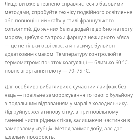
Якщо ви вже впевнено справляєтеся з базовими
методами, спробуйте техніку подвійного освітлення
або повноцінний «raft» у стилі французького
consommé. До яєчних білків додайте дрібно натерту
моркву, цибулю та трохи фаршу з нежирного м’яса
— це не тільки освітлює, а й насичує бульйон
додатковим смаком. Температуру контролюйте
термометром: початок коагуляції — близько 60 °C,
повне згортання плоту — 70–75 °C.
Для особливо вибагливих є сучасний лайфхак без
яєць — повільне заморожування готового бульйону
з подальшим відтаванням у марлі в холодильнику.
Лід руйнує желатинову сітку, а при повільному
таненні чиста рідина стікає, залишаючи частинки в
замерзлому «губці». Метод займає добу, але дає
ідеальну прозорість.