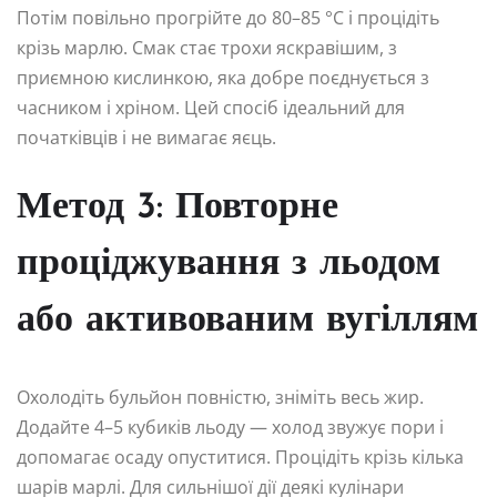
Потім повільно прогрійте до 80–85 °C і процідіть
крізь марлю. Смак стає трохи яскравішим, з
приємною кислинкою, яка добре поєднується з
часником і хріном. Цей спосіб ідеальний для
початківців і не вимагає яєць.
Метод 3: Повторне
проціджування з льодом
або активованим вугіллям
Охолодіть бульйон повністю, зніміть весь жир.
Додайте 4–5 кубиків льоду — холод звужує пори і
допомагає осаду опуститися. Процідіть крізь кілька
шарів марлі. Для сильнішої дії деякі кулінари