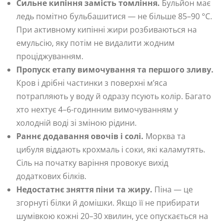
Сильне кипіння замість томління.
Бульйон має
ледь помітно бульбашитися — не більше 85–90 °C.
При активному кипінні жири розбиваються на
емульсію, яку потім не видалити жодним
проціджуванням.
Пропуск етапу вимочування та першого зливу.
Кров і дрібні частинки з поверхні м’яса
потрапляють у воду й одразу псують колір. Багато
хто нехтує 4–6-годинним вимочуванням у
холодній воді зі зміною рідини.
Раннє додавання овочів і солі.
Морква та
цибуля віддають крохмаль і соки, які каламутять.
Сіль на початку варіння провокує вихід
додаткових білків.
Недостатнє зняття піни та жиру.
Піна — це
згорнуті білки й домішки. Якщо її не прибирати
шумівкою кожні 20–30 хвилин, усе опускається на