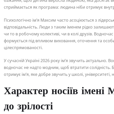
бажання, щоб дитина виросла людиною, яка досягає вер
сприймається як програма: людина ніби отримує внутр
Психологічно ім’я Максим часто асоціюється з лідерс
відповідальність. Люди з таким іменем рідко залишают
чи то в робочому колективі, чи в колі друзів. Водноча
формується під впливом виховання, оточення та особис
цілеспрямованості.
У сучасній Україні 2026 року ім’я звучить актуально. Во
водночас не надто модним, щоб втратити солідність. Б
отримує ім’я, яке добре звучить у школі, університеті,
Характер носіїв імені 
до зрілості