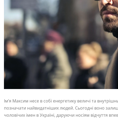
Ім’я Максим несе в собі енергетику величі та внутрішн
позначати найвидатніших людей. Сьогодні воно залиш
чоловічих імен в Україні, даруючи носіям відчуття впев