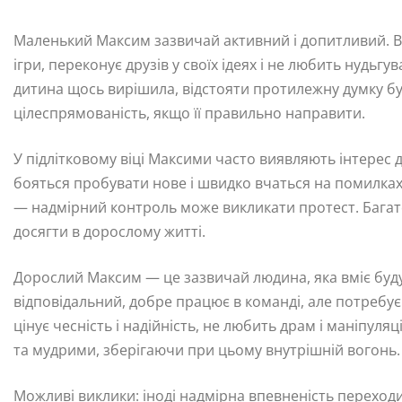
Маленький Максим зазвичай активний і допитливий. Він
ігри, переконує друзів у своїх ідеях і не любить нудьг
дитина щось вирішила, відстояти протилежну думку бу
цілеспрямованість, якщо її правильно направити.
У підлітковому віці Максими часто виявляють інтерес до
бояться пробувати нове і швидко вчаться на помилках.
— надмірний контроль може викликати протест. Багато
досягти в дорослому житті.
Дорослий Максим — це зазвичай людина, яка вміє буду
відповідальний, добре працює в команді, але потребує 
цінує чесність і надійність, не любить драм і маніпуля
та мудрими, зберігаючи при цьому внутрішній вогонь.
Можливі виклики: іноді надмірна впевненість переходи