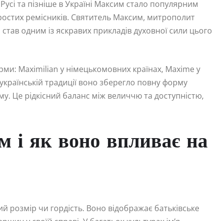
й Русі та пізніше в Україні Максим стало популярним
простих ремісників. Святитель Максим, митрополит
тя), став одним із яскравих прикладів духовної сили цього
орми: Maximilian у німецькомовних країнах, Maxime у
В українській традиції воно зберегло повну форму
у. Це рідкісний баланс між величчю та доступністю,
м і як воно впливає на
 розмір чи гордість. Воно відображає батьківське