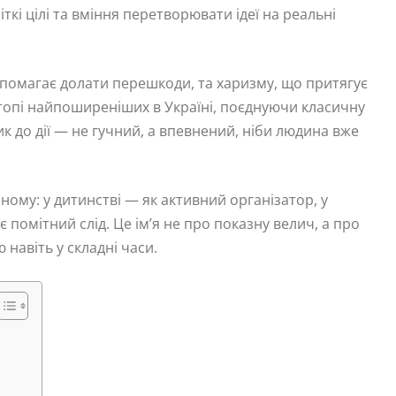
чіткі цілі та вміння перетворювати ідеї на реальні
опомагає долати перешкоди, та харизму, що притягує
 топі найпоширеніших в Україні, поєднуючи класичну
ик до дії — не гучний, а впевнений, ніби людина вже
ному: у дитинстві — як активний організатор, у
 помітний слід. Це ім’я не про показну велич, а про
навіть у складні часи.