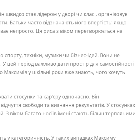
 швидко стає лідером у дворі чи класі, організовує
увати. Батьки часто відзначають його впертість: якщо
ває непросто. Ця риса з віком перетворюється на
 спорту, техніки, музики чи бізнес-ідей. Вони не
 У цей період важливо дати простір для самостійності
 Максимів у шкільні роки вже знають, чого хочуть
вати стосунки та кар’єру одночасно. Він
відчуття свободи та визнання результатів. У стосунках
цій. З віком багато носіїв імені стають більш терплячими
ть у категоричність. У таких випадках Максиму