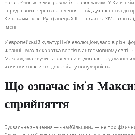
на слов’янські землі разом із православ’ям. У Київські
серед різних верств населення — від духовенства до 
Київський і всієї Русі (кінець XIII — початок XIV століт
імені.
У європейській культурі ім’я еволюціонувало в різні ф
Франції, Max як коротка версія в англомовному світі. 
Максим, яка звучить солідно й водночас по-домашньом
який пояснює його довговічну популярність.
Що означає ім’я Макси
сприйняття
Буквальне значення — «найбільший» — не про фізичний