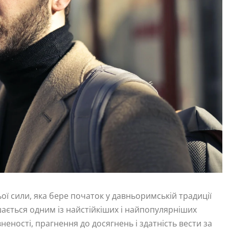
ьої сили, яка бере початок у давньоримській традиції
ається одним із найстійкіших і найпопулярніших
неності, прагнення до досягнень і здатність вести за