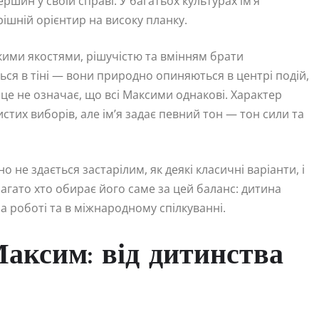
шин у своїй справі. У багатьох культурах ім’я
ішній орієнтир на високу планку.
ькими якостями, рішучістю та вмінням брати
ься в тіні — вони природно опиняються в центрі подій,
с це не означає, що всі Максими однакові. Характер
тих виборів, але ім’я задає певний тон — тон сили та
но не здається застарілим, як деякі класичні варіанти, і
агато хто обирає його саме за цей баланс: дитина
 на роботі та в міжнародному спілкуванні.
Максим: від дитинства