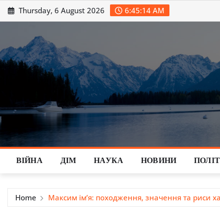
Skip
Thursday, 6 August 2026
6:45:15 AM
to
content
ВІЙНА
ДІМ
НАУКА
НОВИНИ
ПОЛІ
Home
Максим ім’я: походження, значення та риси ха