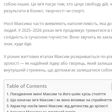
собою інших. Це ім’я пасує тим, хто цінує свободу дій, 
результати в бізнесі, творчості чи спорті.
Носії Максима часто виявляють наполегливість, яка д
людей. У 2025–2026 роках ім’я продовжує триматися в
солідність із сучасною гнучкістю. Воно звучить як закл
знає, куди йде.
У різних життєвих етапах Максим розкривається по-різ
зрілості — як надійний лідер або творець, який залишає
внутрішній стрижень, що допомагає залишатися собою 
Table of Contents
Походження імені Максим та його шлях крізь століття
Що означає ім’я Максим і як воно впливає на сприйняття
Характер носіїв імені Максим: від дитинства до зрілості
Іменини Максима та духовний вимір