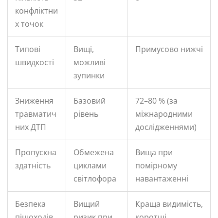
конфліктни
х точок
Типові
Вищі,
Примусово нижчі
швидкості
можливі
зупинки
Зниження
Базовий
72–80 % (за
травматич
рівень
міжнародними
них ДТП
дослідженнями)
Пропускна
Обмежена
Вища при
здатність
циклами
помірному
світлофора
навантаженні
Безпека
Вищий
Краща видимість,
пішоходів
ризик при
коротші