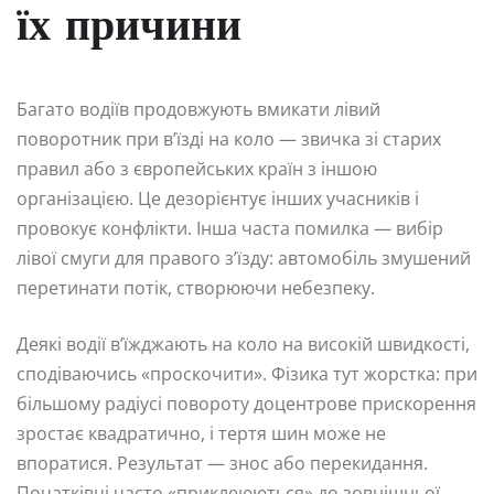
їх причини
Багато водіїв продовжують вмикати лівий
поворотник при в’їзді на коло — звичка зі старих
правил або з європейських країн з іншою
організацією. Це дезорієнтує інших учасників і
провокує конфлікти. Інша часта помилка — вибір
лівої смуги для правого з’їзду: автомобіль змушений
перетинати потік, створюючи небезпеку.
Деякі водії в’їжджають на коло на високій швидкості,
сподіваючись «проскочити». Фізика тут жорстка: при
більшому радіусі повороту доцентрове прискорення
зростає квадратично, і тертя шин може не
впоратися. Результат — знос або перекидання.
Початківці часто «приклеюються» до зовнішньої