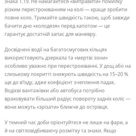
знака 1.19. Не намагайтеся «виправити» помилку
різким перестроюванням на колі — краще зробити
повне коло. Тримайте швидкість такою, щоб завжди
бачити дно «колодязя» перед капотом — це
гарантує достатній запас для маневру.
Досвідчені водії на багатосмугових кільцях
використовують дзеркала та «мертві зони»
особливо уважно при перестроюванні. У дощ або на
слизькому покритті знижують швидкість на 15–20 %
ще до в’їзду, адже коефіцієнт зчеплення падає.
Водієві вантажівки або автобуса потрібно
враховувати більший радіус повороту задніх коліс —
вони можуть «зрізати» ближче до острівця.
У темний час доби орієнтуйтеся не лише на фари, а
й на світловідбиваючу розмітку та знаки. Якщо