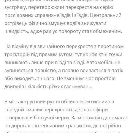
зустрічку, перетворюючи перехрестя на серію
послідовних «правих» в’їздів і з’їздів. Центральний
острівець фізично змушує водіїв знижувати
швидкість, адже радіус повороту стає обмеженим.
На відміну від звичайного перехрестя з перетином
траєкторій під прямим кутом, тут конфліктні точки
виникають лише при в’їзді та з’їзді. Автомобіль не
зупиняється повністю, а плавно вливається в потік
або виходить з нього. Це зменшує час простою
двигунів і кількість різких гальмувань.
У містах круговий рух особливо ефективний на
середніх і малих перехрестях, де світлофори
створювали б штучні черги. За містом він допомагає
на дорогах з інтенсивним транзитом, де потрібно