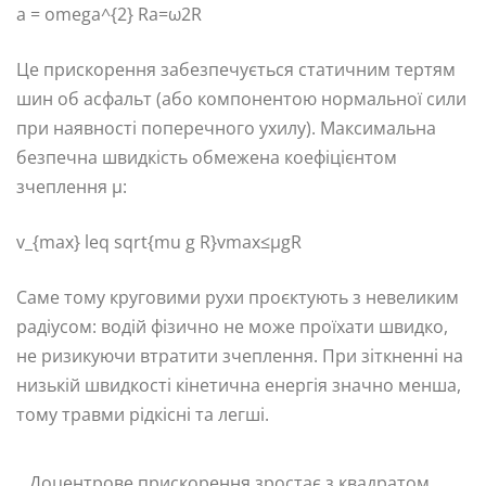
a = omega^{2} R
a=ω2R
Це прискорення забезпечується статичним тертям
шин об асфальт (або компонентою нормальної сили
при наявності поперечного ухилу). Максимальна
безпечна швидкість обмежена коефіцієнтом
зчеплення μ:
v_{max} leq sqrt{mu g R}
vmax​≤μgR​
Саме тому круговими рухи проєктують з невеликим
радіусом: водій фізично не може проїхати швидко,
не ризикуючи втратити зчеплення. При зіткненні на
низькій швидкості кінетична енергія значно менша,
тому травми рідкісні та легші.
Доцентрове прискорення зростає з квадратом