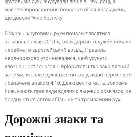
круговими рухи збудували лише в 1990 році, а
масове впровадження почалося після досліджень,
що довели їхню безпеку.
В Україні круговими рухи почали з’являтися
активніше після 2010-х, коли дорожні служби почали
переймати європейський досвід. Правила
неодноразово уточнювалися, щоб усунути
двозначності: сьогодні пріоритет чітко закріплений
за тими, хто вже рухається по колу, якщо перехрестя
позначене знаком 4.10. Деякі великі міста, зокрема
Київ, мають приклади вдалих кільцевих розв’язок, де
поєднуються автомобільний та трамвайний рух.
Дорожні знаки та