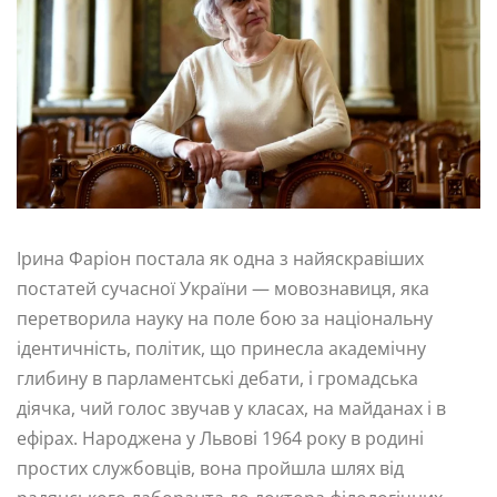
Ірина Фаріон постала як одна з найяскравіших
постатей сучасної України — мовознавиця, яка
перетворила науку на поле бою за національну
ідентичність, політик, що принесла академічну
глибину в парламентські дебати, і громадська
діячка, чий голос звучав у класах, на майданах і в
ефірах. Народжена у Львові 1964 року в родині
простих службовців, вона пройшла шлях від