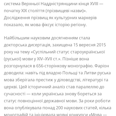
система Верхньої Наддністрянщини кінця XVIII —
початку XIX століття (прізвищеві назви)».
Дослідження прізвищ як культурних маркерів
показало, як мова фіксує історію регіону.
Найбільшим науковим досягненням стала
докторська дисертація, захищена 15 вересня 2015
року на тему «Суспільний статус староукраїнської
(руської) мови у XIV–XVII ст.». Пізніше вона
розгорнулася в 656-сторінкову монографію. Фаріон
доводила: навіть під владою Польщі та Литви руська
мова зберігала престиж у діловодстві, літературі та
церкві. Цей історичний аналіз став паралеллю до
сучасності — коли українська знову бореться за
статус повноцінної державної мови. За роки роботи
вона опублікувала понад 200 наукових статей, кілька
монографій та ініціювала мовні конкурси «Мова —