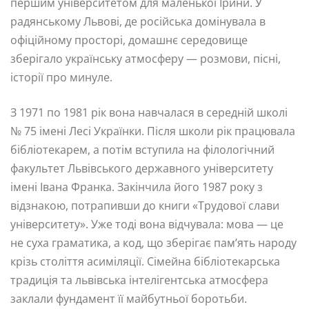
першим університетом для маленької Ірини. У
радянському Львові, де російська домінувала в
офіційному просторі, домашнє середовище
зберігало українську атмосферу — розмови, пісні,
історії про минуле.
З 1971 по 1981 рік вона навчалася в середній школі
№ 75 імені Лесі Українки. Після школи рік працювала
бібліотекарем, а потім вступила на філологічний
факультет Львівського державного університету
імені Івана Франка. Закінчила його 1987 року з
відзнакою, потрапивши до книги «Трудової слави
університету». Уже тоді вона відчувала: мова — це
не суха граматика, а код, що зберігає пам’ять народу
крізь століття асиміляції. Сімейна бібліотекарська
традиція та львівська інтелігентська атмосфера
заклали фундамент її майбутньої боротьби.