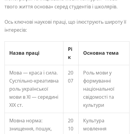
твого життя основа» серед студентів і школярів.
Ось ключові наукові праці, що ілюструють широту її
інтересів:
Рі
Назва праці
Основна тема
к
Мова — краса і сила.
20
Роль мови у
Суспільно-креативна
07
формуванні
роль української
національної
мови в ХІ — середині
свідомості та
XIX ст.
культури
Мовна норма:
20
Культура
знищення, пошук,
10
мовлення