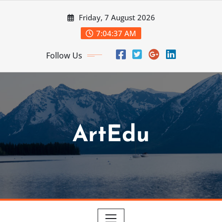
Skip
Friday, 7 August 2026
to
content
7:04:39 AM
Follow Us
ArtEdu