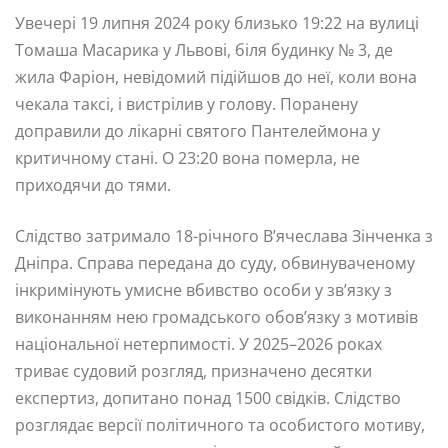
Увечері 19 липня 2024 року близько 19:22 на вулиці
Томаша Масарика у Львові, біля будинку № 3, де
жила Фаріон, невідомий підійшов до неї, коли вона
чекала таксі, і вистрілив у голову. Поранену
доправили до лікарні святого Пантелеймона у
критичному стані. О 23:20 вона померла, не
приходячи до тями.
Слідство затримало 18-річного В’ячеслава Зінченка з
Дніпра. Справа передана до суду, обвинуваченому
інкримінують умисне вбивство особи у зв’язку з
виконанням нею громадського обов’язку з мотивів
національної нетерпимості. У 2025–2026 роках
триває судовий розгляд, призначено десятки
експертиз, допитано понад 1500 свідків. Слідство
розглядає версії політичного та особистого мотиву,