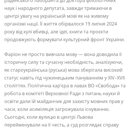
радянського лаборанта до доктора філологічних
наук і народного депутата, завжди тримаючи в
центрі увагу на українській мові як на живому
організмі нації. Її життя обірвалося 19 липня 2024
року від кулі вбивці, але ідеї, книги та проєкти
продовжують формувати культурний фронт України.
Фаріон не просто вивчала мову — вона доводила її
історичну силу та сучасну необхідність, аналізуючи,
як староукраїнська (руська) мова зберігала високий
статус навіть під чужинецьким пануванням у XIV–XVII
століттях. Політична кар’єра в лавах ВО «Свобода» та
робота в комітеті Верховної Ради з питань науки й
освіти дали їй майданчик для захисту мовних прав у
часи, коли асиміляція загрожувала існуванню.
Сьогодні, коли вулицю в центрі Львова
перейменували на її честь, а суд розглядає справу