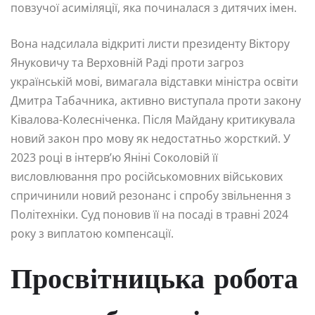
повзучої асиміляції, яка починалася з дитячих імен.
Вона надсилала відкриті листи президенту Віктору
Януковичу та Верховній Раді проти загроз
українській мові, вимагала відставки міністра освіти
Дмитра Табачника, активно виступала проти закону
Ківалова-Колесніченка. Після Майдану критикувала
новий закон про мову як недостатньо жорсткий. У
2023 році в інтерв’ю Яніні Соколовій її
висловлювання про російськомовних військових
спричинили новий резонанс і спробу звільнення з
Політехніки. Суд поновив її на посаді в травні 2024
року з виплатою компенсації.
Просвітницька робота