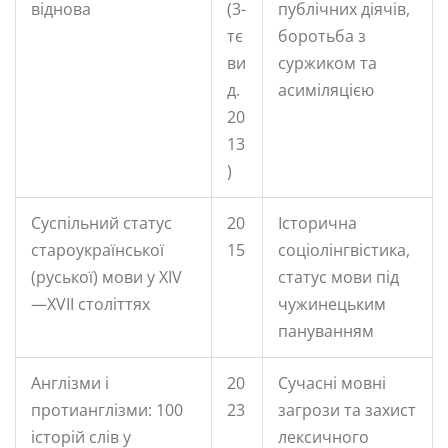
віднова
(3-
публічних діячів,
тє
боротьба з
ви
суржиком та
д.
асиміляцією
20
13
)
Суспільний статус
20
Історична
староукраїнської
15
соціолінгвістика,
(руської) мови у XIV
статус мови під
—XVII століттях
чужинецьким
пануванням
Англізми і
20
Сучасні мовні
протианглізми: 100
23
загрози та захист
історій слів у
лексичного