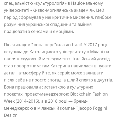
спеціальністю «культурологія» в Національному
університеті «Києво-Могилянська академія». Цей
період сформував у неї критичне мислення, глибоке
розуміння української спадщини та вміння
працювати з сенсами й емоціями.
Після академії вона переїхала до Італії. У 2017 році
вступила до Католицького університету в Мілані на
напрям «художній менеджмент». Італійський досвід
став поворотним: там Катерина навчилася цінувати
деталі, атмосферу й те, як сервіс може залишати
після себе не просто спогад, а цілий спектр відчуттів.
Вона працювала асистенткою в культурних
проєктах, проект-менеджеркою Blockchain Fashion
Week (2014–2016), а в 2018 році — бренд-
менеджеркою в міланській компанії Jacopo Foggini
Design.