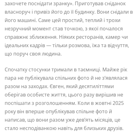
захочете поснідати зранку». Приготував сніданок
власноруч і привіз його до її будинку. Вони снідали в
його машині. Саме цей простий, теплий і трохи
незручний момент став точкою, з якої почалося
справжнє зближення. Ніяких ресторанів, камер чи
ідеальних кадрів — тільки розмова, їжа та відчуття,
що поруч своя людина.
Спочатку стосунки тримали в таємниці. Майже рік
пара не публікувала спільних фото й не з’являлася
разом на заходах. Євген, який десятиліттями
оберігав особисте життя, цього разу вирішив не
поспішати з розголошенням. Коли в жовтні 2025
року він вперше опублікував спільне фото й
написав, що вони разом уже дев’ять місяців, це
стало несподіванкою навіть для близьких друзів.