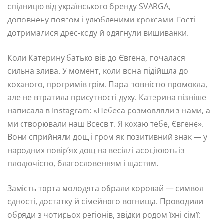
спідницю від українського бренду SVARGA,
доповнену поясом і улюбленими кроксами. Гості
дотрималися дрес-коду й одягнули вишиванки.
Коли Катерину батько вів до Євгена, почалася
сильна злива. У момент, коли вона підійшла до
коханого, прогримів грім. Пара повністю промокла,
але не втратила присутності духу. Катерина пізніше
написала в Instagram: «Небеса розмовляли з нами, а
ми створювали наш Всесвіт. Я кохаю тебе, Євгене».
Вони сприйняли дощ і гром як позитивний знак — у
народних повір’ях дощ на весіллі асоціюють із
плодючістю, благословенням і щастям.
Замість торта молодята обрали коровай — символ
єдності, достатку й сімейного вогнища. Проводили
обряди з чотирьох регіонів, звідки родом їхні сім’ї: