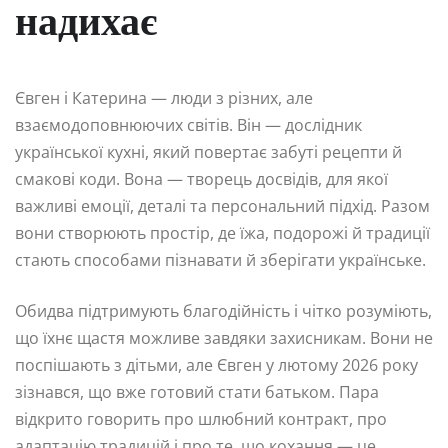
надихає
Євген і Катерина — люди з різних, але
взаємодоповнюючих світів. Він — дослідник
української кухні, який повертає забуті рецепти й
смакові коди. Вона — творець досвідів, для якої
важливі емоції, деталі та персональний підхід. Разом
вони створюють простір, де їжа, подорожі й традиції
стають способами пізнавати й зберігати українське.
Обидва підтримують благодійність і чітко розуміють,
що їхнє щастя можливе завдяки захисникам. Вони не
поспішають з дітьми, але Євген у лютому 2026 року
зізнався, що вже готовий стати батьком. Пара
відкрито говорить про шлюбний контракт, про
адаптацію традицій і про те, що кохання — це