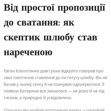
Від простої пропозиції
до сватання: як
скептик шлюбу став
нареченою
Євген Клопотенко довгі роки відкрито говорив про
своє скептичне ставлення до інституту шлюбу. Він не
бачив у ньому сенсу й не планував одружуватися. З
появою Катерини все змінилося — не різко й не під
тиском, а природно й усвідомлено.
Спочатку він зробив пропозицію вдома, у спокійній