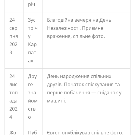
річ
24
Зус
Благодійна вечеря на День
сер
тріч
Незалежності. Приємне
пня
у
враження, спільне фото.
202
Кар
3
пат
ах
24
Дру
День народження спільних
лис
ге
друзів. Початок спілкування та
топ
зна
перше побачення — сніданок у
ада
йом
машині.
202
ств
4
о
Жо
Пуб
Євген опублікував спільне фото.