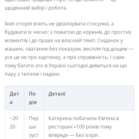
щоденний вибір і робота.
Їхня історія вчить не ідеалізувати стосунки, а
будувати їх чесно: з повагою до коренів, до простих
моментів і до права на власний темп. Сніданок у
машині, сватання без показухи, весілля під дощем —
усе це не про картинку, а про справжність. І саме
тому багато хто в Україні сьогодні дивиться на цю
пару з теплом і надією.
Дат
По
Деталі
а
дія
~20
Пер
Катерина побачила Євгена в
20
ша
ресторані «100 років тому
зуст
вперед» — без іскри.