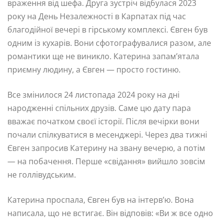
враження від шефа. Друга зустріч відбулася 2023
року на День Незалежності в Карпатах під час
благодійної вечері в гірському комплексі. Євген був
одним із кухарів. Вони сфотографувалися разом, але
романтики ще не виникло. Катерина запам’ятала
приємну людину, а Євген — просто гостиню.
Все змінилося 24 листопада 2024 року на дні
народженні спільних друзів. Саме цю дату пара
вважає початком своєї історії. Після вечірки вони
почали спілкуватися в месенджері. Через два тижні
Євген запросив Катерину на звану вечерю, а потім
— на побачення. Перше «свідання» вийшло зовсім
не голлівудським.
Катерина проспала, Євген був на інтерв’ю. Вона
написала, що не встигає. Він відповів: «Ви ж все одно