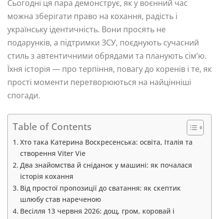
Сьогодні ця пара демонструє, як у воєнний час
можна зберігати право на кохання, радість і
українську ідентичність. Вони просять не
подарунків, а підтримки ЗСУ, поєднують сучасний
стиль з автентичними обрядами та планують сім’ю.
Їхня історія — про терпіння, повагу до коренів і те, як
прості моменти перетворюються на найцінніші
спогади.
Table of Contents
Хто така Катерина Воскресенська: освіта, Італія та
створення Viter Vie
Два знайомства й сніданок у машині: як почалася
історія кохання
Від простої пропозиції до сватання: як скептик
шлюбу став нареченою
Весілля 13 червня 2026: дощ, гром, коровай і