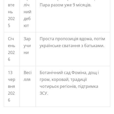
вте
ліч
Пара разом уже 9 місяців.
нь
ний
202
деб
5
ют
Січ
Зар
Проста пропозиція вдома, потім
ень
учи
українське сватання з батьками.
202
ни
6
13
Весі
Ботанічний сад Фоміна, дощ і
чер
лля
гром, коровай, традиції
вня
чотирьох регіонів, підтримка
202
ЗСУ.
6