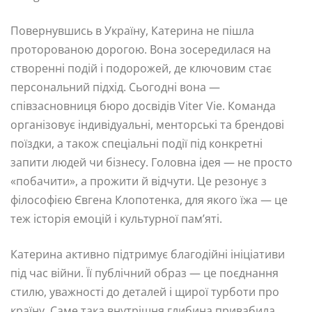
Повернувшись в Україну, Катерина не пішла
проторованою дорогою. Вона зосередилася на
створенні подій і подорожей, де ключовим стає
персональний підхід. Сьогодні вона —
співзасновниця бюро досвідів Viter Vie. Команда
організовує індивідуальні, менторські та брендові
поїздки, а також спеціальні події під конкретні
запити людей чи бізнесу. Головна ідея — не просто
«побачити», а прожити й відчути. Це резонує з
філософією Євгена Клопотенка, для якого їжа — це
теж історія емоцій і культурної пам’яті.
Катерина активно підтримує благодійні ініціативи
під час війни. Її публічний образ — це поєднання
стилю, уважності до деталей і щирої турботи про
країну. Саме така внутрішня глибина привабила