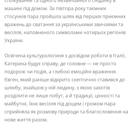
спілкування та одного незвичайного сніданку в
машині під домом. За півтора року таємних
стосунків пара пройшла шлях від перших приємних
вражень до сватання за українськими звичаями та
весілля, наповненого символами чотирьох регіонів
України.
Освічена культурологиня з досвідом роботи в Італії,
Катерина будує справу, де головне — не просто
подорож чи подія, а глибокі емоційні враження.
Євген, який раніше відкрито скептично ставився до
шлюбу, знайшов у ній людину, з якою захотів
розділити не лише побут, а й традиції, цінності та
майбутнє. Їхнє весілля під дощем і громом пара
сприйняла як розмову природи та благословення на
нове життя разом.