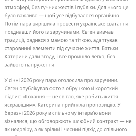
атмосфері, без гучних жестів і публіки. Для нього це
було важливо — щоб усе відбувалося органічно.
Потім пара вирішила провести українське сватання,
поєднавши його із заручинами. Євген вивчав
традиції, радився з мамою та тіткою, адаптував
старовинні елементи під сучасне життя. Батьки
Катерини дали згоду, і все пройшло легко, без
зайвого напруження.
У січні 2026 року пара оголосила про заручини.
Євген опублікував фото з обручкою й короткий
підпис: «Кохання — це світло, яке робить життя
яскравішим». Катерина прийняла пропозицію. У
березні 2026 року в спільному інтерв’ю вони
зізналися, що обговорюють шлюбний контракт — не
як недовіру, а як зрілий і чесний підхід до спільного