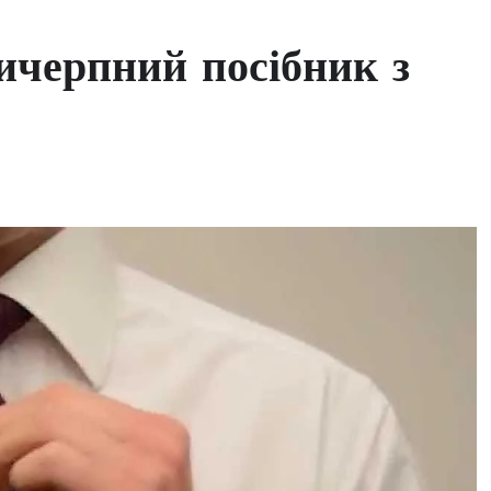
вичерпний посібник з