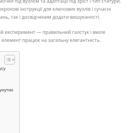
чки під вузлом та адаптації під зріст і тип статури.
рокові інструкції для ключових вузлів і сучасні
нь, так і досвідченим додати вишуканості.
ий експеримент — правильний галстук і вміле
 елемент працює на загальну елегантність.
усу
сунутих