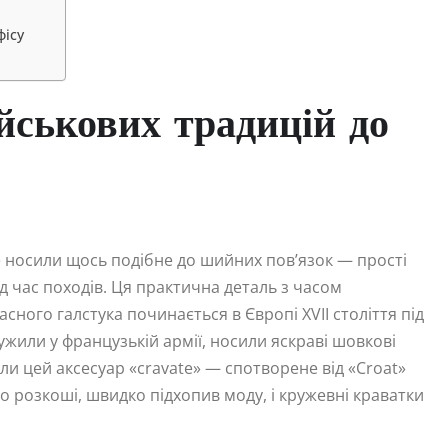
фісу
ійськових традицій до
же носили щось подібне до шийних пов’язок — прості
д час походів. Ця практична деталь з часом
ного галстука починається в Європі XVII століття під
ужили у французькій армії, носили яскраві шовкові
ли цей аксесуар «cravate» — спотворене від «Croat»
о розкоші, швидко підхопив моду, і кружевні краватки