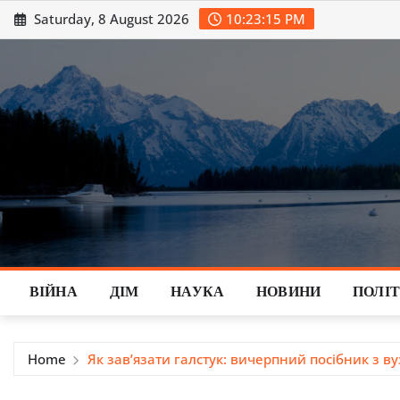
Skip
Saturday, 8 August 2026
10:23:16 PM
to
content
ВІЙНА
ДІМ
НАУКА
НОВИНИ
ПОЛІ
Home
Як зав’язати галстук: вичерпний посібник з в