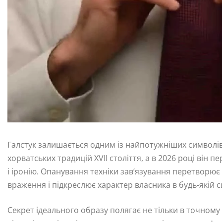
Галстук залишається одним із найпотужніших символів
хорватських традицій XVII століття, а в 2026 році він
і іронію. Опанування техніки зав’язування перетворю
враження і підкреслює характер власника в будь-якій си
Секрет ідеального образу полягає не тільки в точному д