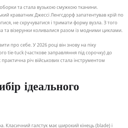
і оборки та стала вузькою смужкою тканини.
кий краватник Джессі Ленгсдорф запатентував крій по
тися, не скручуватися і тримати форму вузла. З того
а та візерунки коливалися разом із модними циклами.
ити про себе. У 2026 році він знову на піку
о tie-tuck (часткове заправляння під сорочку) до
к практична річ військових стала інструментом
ибір ідеального
а. Класичний галстук має широкий кінець (blade) і