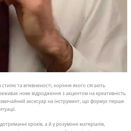
 стилю та впевненості, коріння якого сягають
 переживає нове відродження з акцентом на креативність
є звичайний аксесуар на інструмент, що формує перше
туації.
отриманні кроків, а й у розумінні матеріалів,