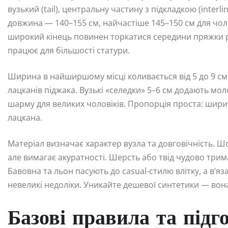
вузький (tail), центральну частину з підкладкою (interl
довжина — 140–155 см, найчастіше 145–150 см для чоло
широкий кінець повинен торкатися середини пряжки 
працює для більшості статури.
Ширина в найширшому місці коливається від 5 до 9 см.
лацканів піджака. Вузькі «селедки» 5–6 см додають мол
шарму для великих чоловіків. Пропорція проста: шир
лацкана.
Матеріал визначає характер вузла та довговічність. Шо
але вимагає акуратності. Шерсть або твід чудово трим
Бавовна та льон пасують до casual-стилю влітку, а в’я
невеликі недоліки. Уникайте дешевої синтетики — вон
Базові правила та підг