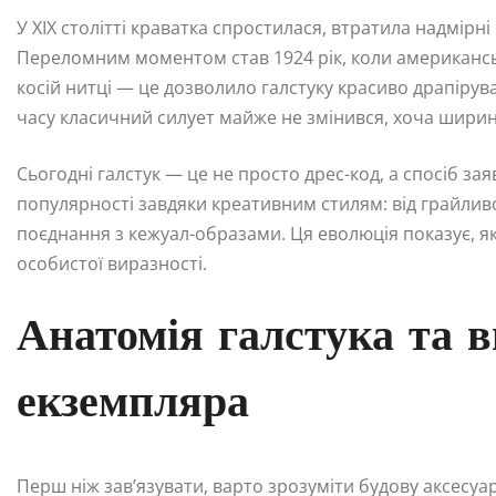
У XIX столітті краватка спростилася, втратила надмірн
Переломним моментом став 1924 рік, коли американсь
косій нитці — це дозволило галстуку красиво драпірува
часу класичний силует майже не змінився, хоча ширин
Сьогодні галстук — це не просто дрес-код, а спосіб заяв
популярності завдяки креативним стилям: від грайливог
поєднання з кежуал-образами. Ця еволюція показує, я
особистої виразності.
Анатомія галстука та в
екземпляра
Перш ніж зав’язувати, варто зрозуміти будову аксесуар