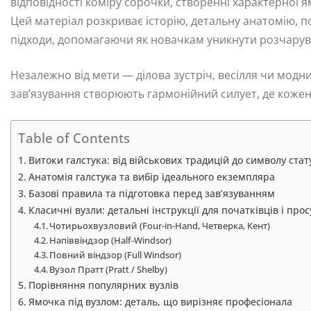
відповідності коміру сорочки, створенні характерної ямо
Цей матеріал розкриває історію, детальну анатомію, пок
підходи, допомагаючи як новачкам уникнути розчарува
Незалежно від мети — ділова зустріч, весілля чи модн
зав’язування створюють гармонійний силует, де кожен
Table of Contents
Витоки галстука: від військових традицій до символу стат
Анатомія галстука та вибір ідеального екземпляра
Базові правила та підготовка перед зав’язуванням
Класичні вузли: детальні інструкції для початківців і про
Чотирьохвузловий (Four-in-Hand, Четверка, Кент)
Напіввіндзор (Half-Windsor)
Повний віндзор (Full Windsor)
Вузол Пратт (Pratt / Shelby)
Порівняння популярних вузлів
Ямочка під вузлом: деталь, що вирізняє професіонала