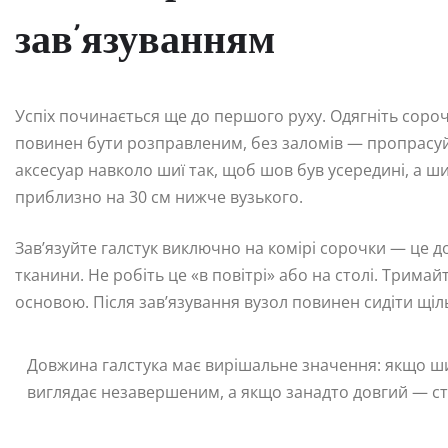
зав’язуванням
Успіх починається ще до першого руху. Одягніть сорочку
повинен бути розправленим, без заломів — пропрасуйт
аксесуар навколо шиї так, щоб шов був усередині, а ш
приблизно на 30 см нижче вузького.
Зав’язуйте галстук виключно на комірі сорочки — це 
тканини. Не робіть це «в повітрі» або на столі. Трима
основою. Після зав’язування вузол повинен сидіти щіл
Довжина галстука має вирішальне значення: якщо ш
виглядає незавершеним, а якщо занадто довгий — с