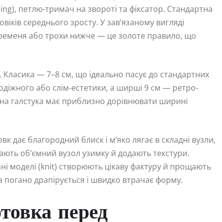
ining), петлю-тримач на звороті та фіксатор. Стандартна
віків середнього зросту. У зав’язаному вигляді
ременя або трохи нижче — це золоте правило, що
 Класика — 7–8 см, що ідеально пасує до стандартних
одіжного або слім-естетики, а ширші 9 см — ретро-
ина галстука має приблизно дорівнювати ширині
вк дає благородний блиск і м’яко лягає в складні вузли,
ають об’ємний вузол узимку й додають текстури.
зані моделі (knit) створюють цікаву фактуру й прощають
а погано драпірується і швидко втрачає форму.
отовка перед