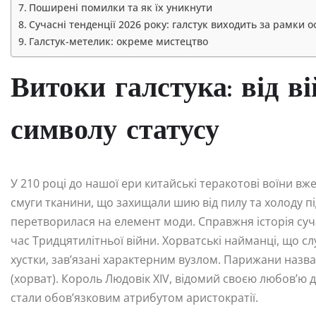
Поширені помилки та як їх уникнути
Сучасні тенденції 2026 року: галстук виходить за рамки о
Галстук-метелик: окреме мистецтво
Витоки галстука: від в
символу статусу
У 210 році до нашої ери китайські теракотові воїни в
смуги тканини, що захищали шию від пилу та холоду пі
перетворилася на елемент моди. Справжня історія сучас
час Тридцятилітньої війни. Хорватські найманці, що сл
хустки, зав’язані характерним вузлом. Парижани назва
(хорват). Король Людовік XIV, відомий своєю любов’ю д
стали обов’язковим атрибутом аристократії.