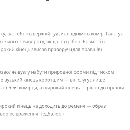
, застебніть верхній ґудзик і підніміть комір. Галстук
е його з вивороту, якщо потрібно. Розмістіть
ирокий кінець звисав праворуч (для правшів)
дозволяє вузлу набути природної форми під тиском
йте вузький кінець коротшим — він слугує лише
ьно біля комірця, а широкий кінець — рівно до пряжки.
ирокий кінець не доходить до ременя — образ
творює враження недбалості.