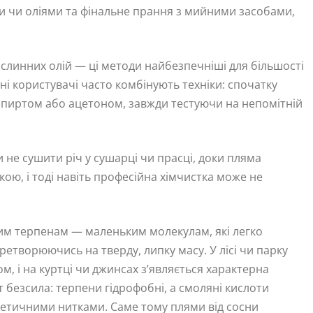
чи оліями та фінальне прання з мийними засобами,
слинних олій — ці методи найбезпечніші для більшості
ені користувачі часто комбінують техніки: спочатку
спиртом або ацетоном, завжди тестуючи на непомітній
и не сушити річ у сушарці чи прасці, доки пляма
кою, і тоді навіть професійна хімчистка може не
ким терпенам — маленьким молекулам, які легко
етворюючись на тверду, липку масу. У лісі чи парку
ом, і на куртці чи джинсах з’являється характерна
 безсила: терпени гідрофобні, а смоляні кислоти
тетичними нитками. Саме тому плями від сосни