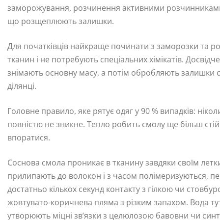
заморожування, розчинення активними розчинниками 
що розщеплюють залишки.
Для початківців найкраще починати з заморозки та ро
тканин і не потребують спеціальних хімікатів. Досвідч
знімають основну масу, а потім обробляють залишки 
ділянці.
Головне правило, яке рятує одяг у 90 % випадків: нікол
повністю не зникне. Тепло робить смолу ще більш стій
впоратися.
Сосновa смола проникає в тканину завдяки своїм лет
прилипають до волокон і з часом полімеризуються, пер
достатньо кількох секунд контакту з гілкою чи стовбур
жовтувато-коричнева пляма з різким запахом. Вода тут
утворюють міцні зв’язки з целюлозою бавовни чи син