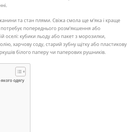
ні.
канини та стан плями. Свіжа смола ще м’яка і краще
ма потребує попереднього розм’якшення або
й оселі: кубики льоду або пакет з морозилки,
лію, харчову соду, старий зубну щітку або пластикову
 аркушів білого паперу чи паперових рушників.
якого одягу