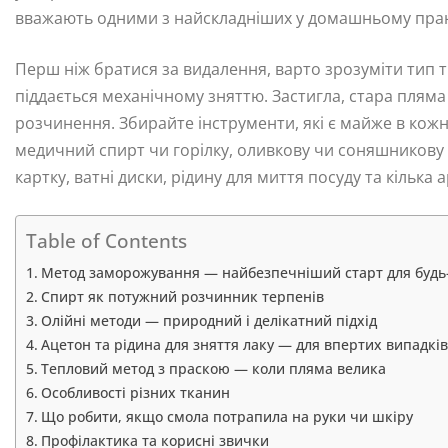
вважають одними з найскладніших у домашньому пран
Перш ніж братися за видалення, варто зрозуміти тип т
піддається механічному зняттю. Застигла, стара пля
розчинення. Збирайте інструменти, які є майже в кожні
медичний спирт чи горілку, оливкову чи соняшникову о
картку, ватні диски, рідину для миття посуду та кілька
Table of Contents
Метод заморожування — найбезпечніший старт для будь-
Спирт як потужний розчинник терпенів
Олійні методи — природний і делікатний підхід
Ацетон та рідина для зняття лаку — для впертих випадків
Тепловий метод з праскою — коли пляма велика
Особливості різних тканин
Що робити, якщо смола потрапила на руки чи шкіру
Профілактика та корисні звички