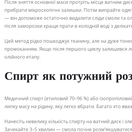
Після зняття основної маси протріть місце ватним ди
прибрати мікроскопічні залишки. Потім випрайте одяг
— він допоможе остаточно видалити сліди смоли та олі
після заморозки краще прати в холодній воді з деліка
Цей метод рідко пошкоджує тканину, але на дуже тонк
промоканням. Якщо після першого циклу залишився ле
олійного етапу.
Спирт як потужний ро
Медичний спирт (етиловий 70–96 %) або ізопропілов
липку масу на рідину, яку легко вбрати. Багато хто в
Нанесіть невелику кількість спирту на ватний диск і з
Зачекайте 3–5 хвилин — смола почне розм’якшуватися 