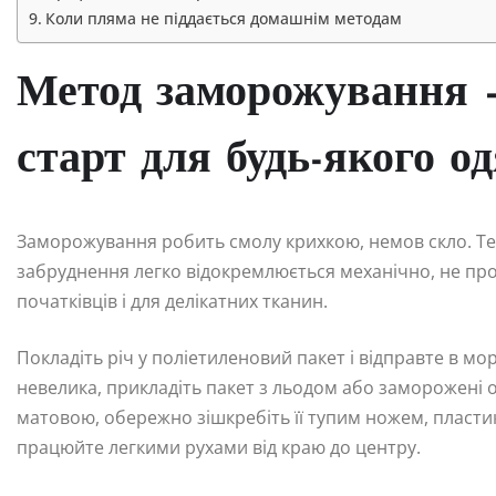
Коли пляма не піддається домашнім методам
Метод заморожування 
старт для будь-якого о
Заморожування робить смолу крихкою, немов скло. Те
забруднення легко відокремлюється механічно, не про
початківців і для делікатних тканин.
Покладіть річ у поліетиленовий пакет і відправте в м
невелика, прикладіть пакет з льодом або заморожені ов
матовою, обережно зішкребіть її тупим ножем, пласти
працюйте легкими рухами від краю до центру.