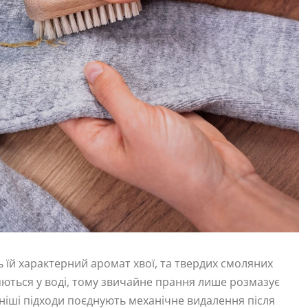
ь їй характерний аромат хвої, та твердих смоляних
яються у воді, тому звичайне прання лише розмазує
вніші підходи поєднують механічне видалення після