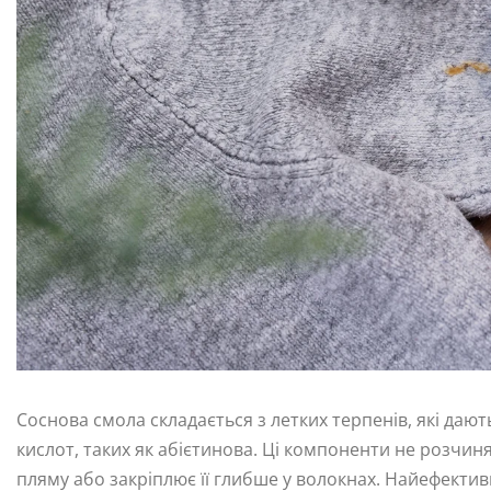
Сосновa смола складається з летких терпенів, які дают
кислот, таких як абієтинова. Ці компоненти не розчин
пляму або закріплює її глибше у волокнах. Найефекти