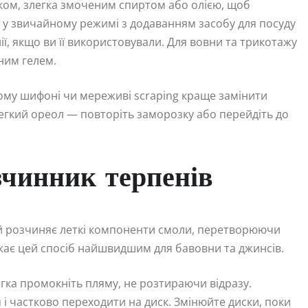
ском, злегка змоченим спиртом або олією, щоб
 у звичайному режимі з додаванням засобу для посуду
ї, якщо ви її використовували. Для вовни та трикотажу
тним гелем.
ому шифоні чи мереживі scraping краще замінити
гкий ореол — повторіть заморозку або перейдіть до
зчинник терпенів
ий розчиняє леткі компоненти смоли, перетворюючи
важає цей спосіб найшвидшим для бавовни та джинсів.
легка промокніть пляму, не розтираючи відразу.
і частково переходити на диск. Змінюйте диски, поки