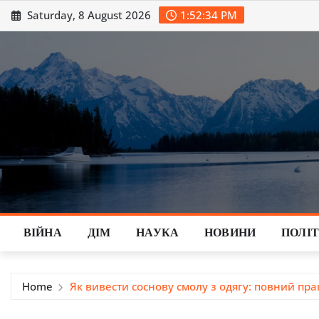
Skip
Saturday, 8 August 2026
1:52:36 PM
to
content
ВІЙНА
ДІМ
НАУКА
НОВИНИ
ПОЛІ
Home
Як вивести соснову смолу з одягу: повний пра