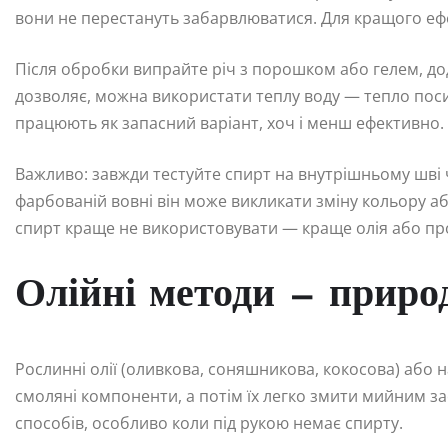
вони не перестануть забарвлюватися. Для кращого еф
Після обробки випрайте річ з порошком або гелем, до
дозволяє, можна використати теплу воду — тепло пос
працюють як запасний варіант, хоч і менш ефективно.
Важливо: завжди тестуйте спирт на внутрішньому шві ч
фарбованій вовні він може викликати зміну кольору аб
спирт краще не використовувати — краще олія або п
Олійні методи — природ
Рослинні олії (оливкова, соняшникова, кокосова) або
смоляні компоненти, а потім їх легко змити мийним з
способів, особливо коли під рукою немає спирту.