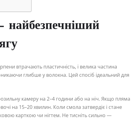
— найбезпечніший
дягу
рпени втрачають пластичність, і велика частина
никаючи глибше у волокна. Цей спосіб ідеальний для
орозильну камеру на 2–4 години або на ніч. Якщо пляма
очі на 15–20 хвилин. Коли смола затвердіє і стане
ковою карткою чи нігтем. Не тисніть сильно —