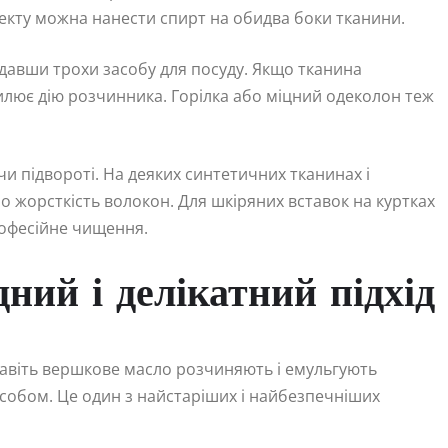
екту можна нанести спирт на обидва боки тканини.
давши трохи засобу для посуду. Якщо тканина
илює дію розчинника. Горілка або міцний одеколон теж
и підвороті. На деяких синтетичних тканинах і
о жорсткість волокон. Для шкіряних вставок на куртках
рофесійне чищення.
ний і делікатний підхід
 навіть вершкове масло розчиняють і емульгують
асобом. Це один з найстаріших і найбезпечніших