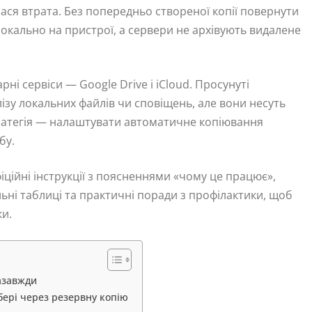
алася втрата. Без попередньо створеної копії повернути
 локально на пристрої, а сервери не архівують видалене
рні сервіси — Google Drive і iCloud. Просунуті
ізу локальних файлів чи сповіщень, але вони несуть
тратегія — налаштувати автоматичне копіювання
бу.
іційні інструкції з поясненнями «чому це працює»,
льні таблиці та практичні поради з профілактики, щоб
ки.
азавжди
бері через резервну копію