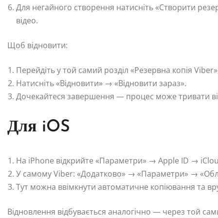
Для негайного створення натисніть «Створити резер
відео.
Щоб відновити:
Перейдіть у той самий розділ «Резервна копія Viber»
Натисніть «Відновити» → «Відновити зараз».
Дочекайтеся завершення — процес може тривати від 
Для iOS
На iPhone відкрийте «Параметри» → Apple ID → iClou
У самому Viber: «Додатково» → «Параметри» → «Облі
Тут можна ввімкнути автоматичне копіювання та вр
Відновлення відбувається аналогічно — через той са