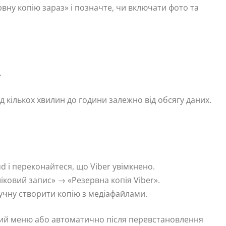
вну копію зараз» і позначте, чи включати фото та
.
кількох хвилин до години залежно від обсягу даних.
d і переконайтеся, що Viber увімкнено.
ковий запис» → «Резервна копія Viber».
учну створити копію з медіафайлами.
мий меню або автоматично після перевстановлення