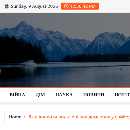
Skip
Sunday, 9 August 2026
12:50:43 PM
to
content
ВІЙНА
ДІМ
НАУКА
НОВИНИ
ПОЛІ
Home
Як відновити видалені повідомлення у вайбері