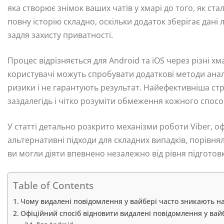
яка створює знімок ваших чатів у хмарі до того, як ст
повну історію складно, оскільки додаток зберігає дані
задля захисту приватності.
Процес відрізняється для Android та iOS через різні хма
користувачі можуть спробувати додаткові методи анал
ризики і не гарантують результат. Найефективніша с
заздалегідь і чітко розуміти обмеження кожного спосо
У статті детально розкрито механізми роботи Viber, оф
альтернативні підходи для складних випадків, порівня
ви могли діяти впевнено незалежно від рівня підготов
Table of Contents
Чому видалені повідомлення у вайбері часто зникають н
Офіційний спосіб відновити видалені повідомлення у вай