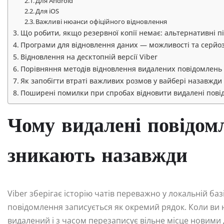
Для Android
Для iOS
Важливі нюанси офіційного відновлення
Що робити, якщо резервної копії немає: альтернативні п
Програми для відновлення даних — можливості та серйо
Відновлення на десктопній версії Viber
Порівняння методів відновлення видалених повідомлень 
Як запобігти втраті важливих розмов у вайбері назавжди
Поширені помилки при спробах відновити видалені пові
Чому видалені повідомл
зникають назавжди
Viber зберігає історію чатів переважно у локальній ба
повідомлення записується як окремий рядок. Коли ви 
видалений і з часом перезаписує вільне місце новими