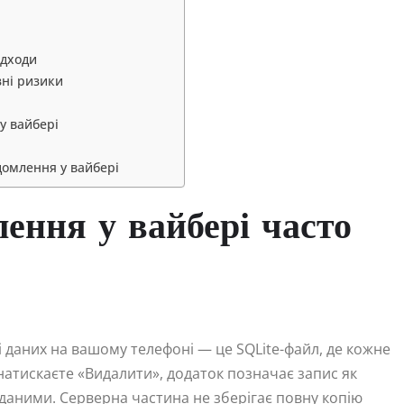
ідходи
зні ризики
у вайбері
домлення у вайбері
ення у вайбері часто
зі даних на вашому телефоні — це SQLite-файл, де кожне
натискаєте «Видалити», додаток позначає запис як
 даними. Серверна частина не зберігає повну копію