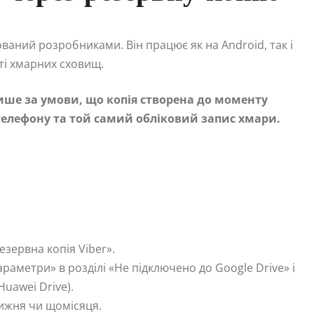
аний розробниками. Він працює як на Android, так і
ті хмарних сховищ.
ше за умови, що копія створена до моменту
телефону та той самий обліковий запис хмари.
.
зервна копія Viber».
раметри» в розділі «Не підключено до Google Drive» і
uawei Drive).
ижня чи щомісяця.