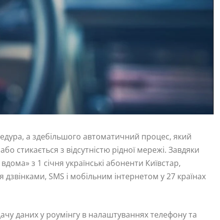
цедура, а здебільшого автоматичний процес, який
о стикається з відсутністю рідної мережі. Завдяки
вдома» з 1 січня українські абоненти Київстар,
я дзвінками, SMS і мобільним інтернетом у 27 країнах
дачу даних у роумінгу в налаштуваннях телефону та