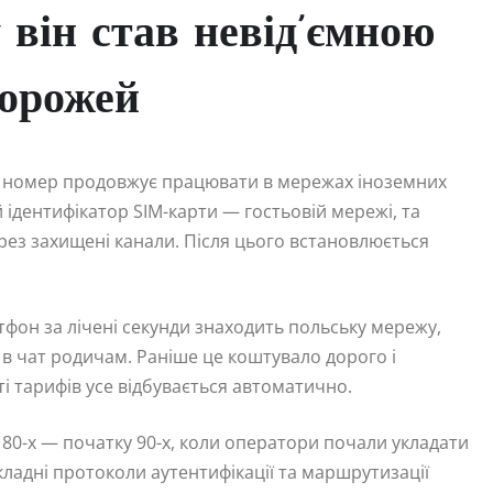
 він став невід’ємною
дорожей
ий номер продовжує працювати в мережах іноземних
ідентифікатор SIM-карти — гостьовій мережі, та
ез захищені канали. Після цього встановлюється
тфон за лічені секунди знаходить польську мережу,
и в чат родичам. Раніше це коштувало дорого і
ті тарифів усе відбувається автоматично.
 80-х — початку 90-х, коли оператори почали укладати
ладні протоколи аутентифікації та маршрутизації