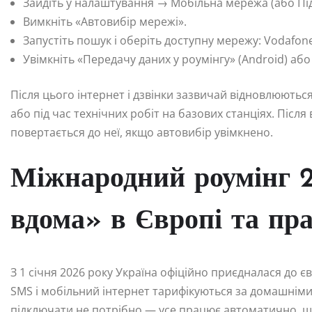
Зайдіть у налаштування → Мобільна мережа (або П
Вимкніть «Автовибір мережі».
Запустіть пошук і оберіть доступну мережу: Vodafone
Увімкніть «Передачу даних у роумінгу» (Android) або
Після цього інтернет і дзвінки зазвичай відновлюють
або під час технічних робіт на базових станціях. Піс
повертається до неї, якщо автовибір увімкнено.
Міжнародний роумінг 2
вдома» в Європі та пра
З 1 січня 2026 року Україна офіційно приєдналася до єв
SMS і мобільний інтернет тарифікуються за домашнім
підключати не потрібно — усе працює автоматично, щ