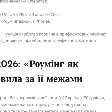
ідключення) → Оператор.
 UA, UA-KYIVSTAR або LIFECELL.
 «Роумінг даних» (iPhone).
ся. Функція особливо корисна в прифронтових районах
ля відновлення рідної мережі телефон автоматично
026: «Роумінг як
вила за її межами
ропейської роумінгової зони. У 27 країнах ЄС дзвінки,
и умовами вашого тарифу. Нічого додатково
ойно телефон зареєструється в мережі партнера.