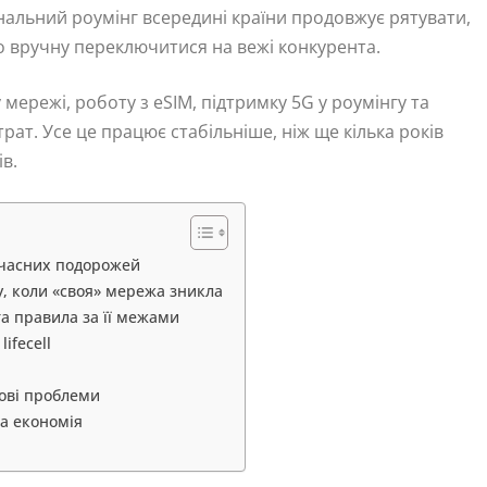
нальний роумінг всередині країни продовжує рятувати,
 вручну переключитися на вежі конкурента.
мережі, роботу з eSIM, підтримку 5G у роумінгу та
ат. Усе це працює стабільніше, ніж ще кілька років
в.
сучасних подорожей
у, коли «своя» мережа зникла
та правила за її межами
ifecell
пові проблеми
на економія