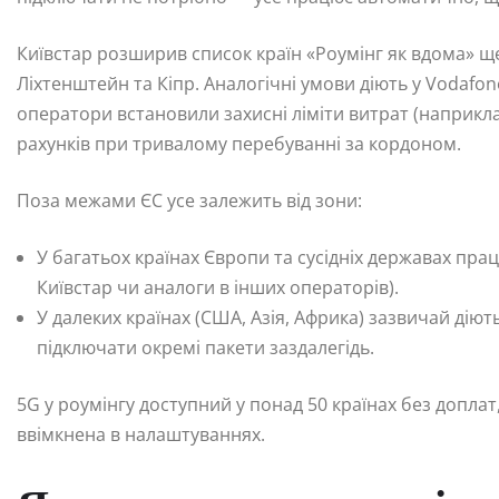
Київстар розширив список країн «Роумінг як вдома» ще
Ліхтенштейн та Кіпр. Аналогічні умови діють у Vodafone
оператори встановили захисні ліміти витрат (наприкла
рахунків при тривалому перебуванні за кордоном.
Поза межами ЄС усе залежить від зони:
У багатьох країнах Європи та сусідніх державах пра
Київстар чи аналоги в інших операторів).
У далеких країнах (США, Азія, Африка) зазвичай дію
підключати окремі пакети заздалегідь.
5G у роумінгу доступний у понад 50 країнах без допла
ввімкнена в налаштуваннях.