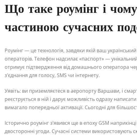
Що таке роумінг і чому
частиною сучасних по
Роумінг — це технологія, завдяки якій ваш українськ
операторів. Телефон надсилає «паспорт» — унікальний 
отримує підтвердження від домашнього оператора чер
з’єднання для голосу, SMS чи інтернету.
Уявіть: ви приземляєтеся в аеропорту Варшави, і смар
реєструється в ній і дарує можливість одразу написат
вимагало попередньої активації. Сьогодні для більшос
Історично роумінг з’явився ще в епоху GSM наприкінці
двосторонні угоди. Сучасні системи використовують ск