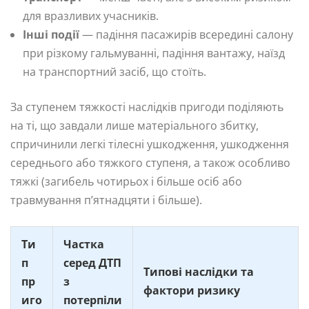
для вразливих учасників.
Інші події
— падіння пасажирів всередині салону
при різкому гальмуванні, падіння вантажу, наїзд
на транспортний засіб, що стоїть.
За ступенем тяжкості наслідків пригоди поділяють
на ті, що завдали лише матеріального збитку,
спричинили легкі тілесні ушкодження, ушкодження
середнього або тяжкого ступеня, а також особливо
тяжкі (загибель чотирьох і більше осіб або
травмування п’ятнадцяти і більше).
Ти
Частка
п
серед ДТП
Типові наслідки та
пр
з
фактори ризику
иго
потерпіли