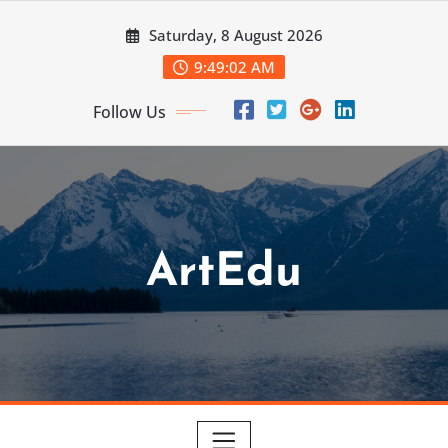
Skip
Saturday, 8 August 2026
to
content
9:49:03 AM
Follow Us
ArtEdu