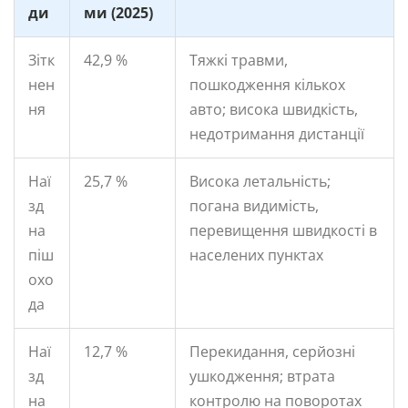
ди
ми (2025)
Зітк
42,9 %
Тяжкі травми,
нен
пошкодження кількох
ня
авто; висока швидкість,
недотримання дистанції
Наї
25,7 %
Висока летальність;
зд
погана видимість,
на
перевищення швидкості в
піш
населених пунктах
охо
да
Наї
12,7 %
Перекидання, серйозні
зд
ушкодження; втрата
на
контролю на поворотах