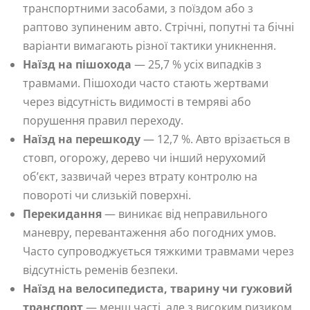
транспортними засобами, з поїздом або з
раптово зупиненим авто. Стрічні, попутні та бічні
варіанти вимагають різної тактики уникнення.
Наїзд на пішохода
— 25,7 % усіх випадків з
травмами. Пішоходи часто стають жертвами
через відсутність видимості в темряві або
порушення правил переходу.
Наїзд на перешкоду
— 12,7 %. Авто врізається в
стовп, огорожу, дерево чи інший нерухомий
об’єкт, зазвичай через втрату контролю на
повороті чи слизькій поверхні.
Перекидання
— виникає від неправильного
маневру, перевантаження або погодних умов.
Часто супроводжується тяжкими травмами через
відсутність ременів безпеки.
Наїзд на велосипедиста, тварину чи гужовий
транспорт
— менш часті, але з високим ризиком