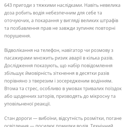
643 пригоди з тяжкими наслідками. Навіть невелика
доза робить водія небезпечним для себе та
оточуючих, а покарання у вигляді великих штрафів
та позбавлення прав не завжди зупиняє повторні
порушення.
Відволікання на телефон, навігатор чи розмову з
пасажирами множить ризик аварії в кілька разів.
Дослідження показують, що набір повідомлення
збільшує ймовірність зіткнення в десятки разів
порівняно з тверезим і зосередженим водінням.
Втома та стрес, особливо в умовах тривалих поїздок
або щоденних заторів, призводять до мікросну та
уповільненої реакції.
Стан дороги — вибоїни, відсутність розмітки, погане
освітлення — посилює помилки водія. Технічний