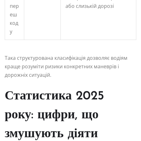
пер
або слизькій дорозі
еш
код
у
Така структурована класифікація дозволяє водіям
краще розуміти ризики конкретних маневрів і
дорожніх ситуацій.
Статистика 2025
року: цифри, що
змушують діяти