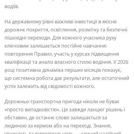
водіїв.
На державному рівні важливі інвестиції в якісне
дорожнє покриття, освітлення, розмітку та безпечні
пішохідні переходи. Для кожного учасника руху
ключовим залишається постійне навчання:
повторення Правил, участь у курсах підвищення
кваліфікації та аналіз власного стилю водіння. У 2026
році позитивна динаміка перших місяців показує,
що системна робота дає результати, але остаточний
успіх залежить від свідомості кожного.
Дорожньо-транспортна пригода ніколи не буває
«просто випадковістю». Це завжди ланцюг рішень і
обставин, де останнє слово залишається за
людиною за кермом або на переході. Знання,
уважність та відповідальність — єдиний надійний