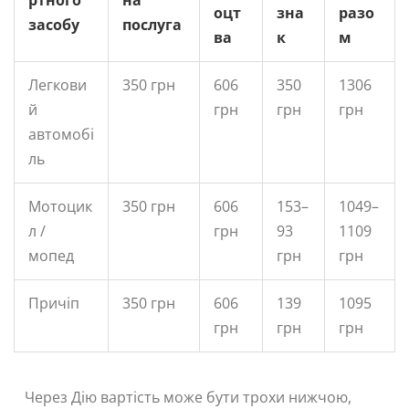
ртного
на
оцт
зна
разо
засобу
послуга
ва
к
м
Легкови
350 грн
606
350
1306
й
грн
грн
грн
автомобі
ль
Мотоцик
350 грн
606
153–
1049–
л /
грн
93
1109
мопед
грн
грн
Причіп
350 грн
606
139
1095
грн
грн
грн
Через Дію вартість може бути трохи нижчою,