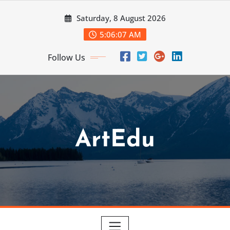
Skip
Saturday, 8 August 2026
to
content
5:06:09 AM
Follow Us
ArtEdu