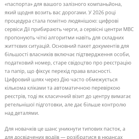
«паспорта» для вашого залізного компаньйона,
який щодня возить вас дорогами. У 2026 році
процедура стала помітно людянішою: цифрові
сервіси Дії прибирають черги, а сервісні центри МВС
пропонують чіткі алгоритми навіть для складних
життєвих ситуацій. Основний пакет документів для
більшості власників включає підтвердження особи,
податковий номер, старе свідоцтво про реєстрацію
та папір, що фіксує перехід права власності.
Цифровий шлях через Дію часто обмежується
кількома кліками та автоматичною перевіркою
реєстрів, тоді як класичний візит до центру вимагає
ретельнішої підготовки, але дає більше контролю
над деталями.
Для новачків це шанс уникнути типових пасток, а
для досвідчених водіїв — розібратися в нюансах