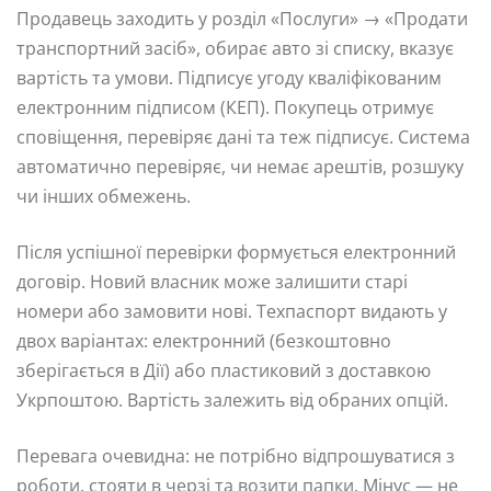
Продавець заходить у розділ «Послуги» → «Продати
транспортний засіб», обирає авто зі списку, вказує
вартість та умови. Підписує угоду кваліфікованим
електронним підписом (КЕП). Покупець отримує
сповіщення, перевіряє дані та теж підписує. Система
автоматично перевіряє, чи немає арештів, розшуку
чи інших обмежень.
Після успішної перевірки формується електронний
договір. Новий власник може залишити старі
номери або замовити нові. Техпаспорт видають у
двох варіантах: електронний (безкоштовно
зберігається в Дії) або пластиковий з доставкою
Укрпоштою. Вартість залежить від обраних опцій.
Перевага очевидна: не потрібно відпрошуватися з
роботи, стояти в черзі та возити папки. Мінус — не