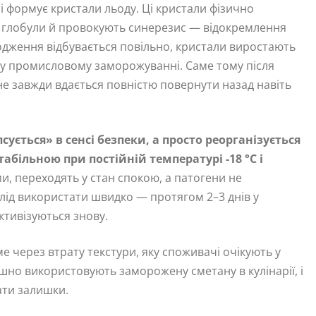
і формує кристали льоду. Ці кристали фізично
ві глобули й провокують синерезис — відокремлення
одження відбувається повільно, кристали виростають
у промисловому заморожуванні. Саме тому після
 не завжди вдається повністю повернути назад навіть
ується» в сенсі безпеки, а просто реорганізується
абільною при постійній температурі -18 °C і
и, переходять у стан спокою, а патогени не
лід використати швидко — протягом 2–3 днів у
ктивізуються знову.
 через втрату текстури, яку споживачі очікують у
ішно використовують заморожену сметану в кулінарії, і
дати залишки.