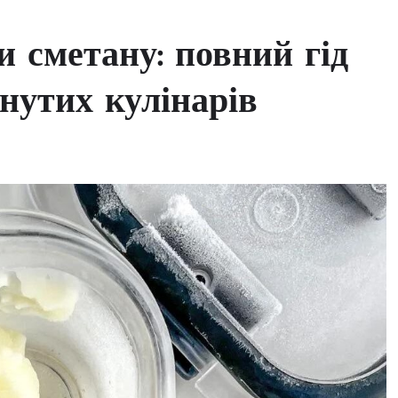
 сметану: повний гід
унутих кулінарів