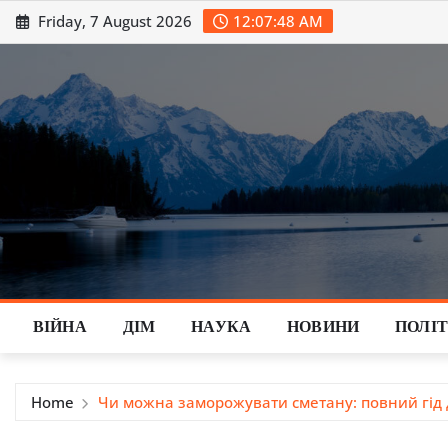
Skip
Friday, 7 August 2026
12:07:49 AM
to
content
ВІЙНА
ДІМ
НАУКА
НОВИНИ
ПОЛІ
Home
Чи можна заморожувати сметану: повний гід дл