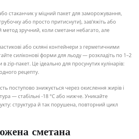
або стаканчик у міцний пакет для заморожування,
рубочку або просто притиснути), зав’яжіть або
й метод зручний, коли сметани небагато, але
ластикові або скляні контейнери з герметичними
тайте силіконові форми для льоду — розкладіть по 1–2
 в zip-пакет. Це ідеально для просунутих кулінарів:
 одного рецепту.
ість поступово знижується через окислення жирів і
тура — стабільні -18 °C або нижче. Уникайте
ту: структура й так порушена, повторний цикл
рожена сметана