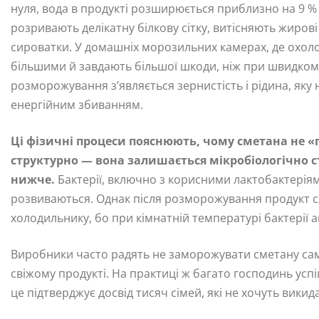
нуля, вода в продукті розширюється приблизно на 9 % 
розривають делікатну білкову сітку, витісняють жиро
сироватки. У домашніх морозильних камерах, де охол
більшими й завдають більшої шкоди, ніж при швидком
розморожування з’являється зернистість і рідина, яку
енергійним збиванням.
Ці фізичні процеси пояснюють, чому сметана не «пс
структурно — вона залишається мікробіологічно ст
нижче.
Бактерії, включно з корисними лактобактеріям
розвиваються. Однак після розморожування продукт с
холодильнику, бо при кімнатній температурі бактерії а
Виробники часто радять не заморожувати сметану саме
свіжому продукті. На практиці ж багато господинь усп
це підтверджує досвід тисяч сімей, які не хочуть вики