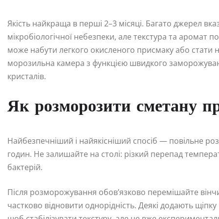
Якість найкраща в перші 2–3 місяці. Багато джерел вка
мікробіологічної небезпеки, але текстура та аромат п
може набути легкого окисленого присмаку або стати н
морозильна камера з функцією швидкого заморожуван
кристалів.
Як розморозити сметану п
Найбезпечніший і найякісніший спосіб — повільне ро
годин. Не залишайте на столі: різкий перепад темпер
бактерій.
Після розморожування обов’язково перемішайте вінч
частково відновити однорідність. Деякі додають щіпк
щоб стабілізувати текстуру, але це вже експериментал