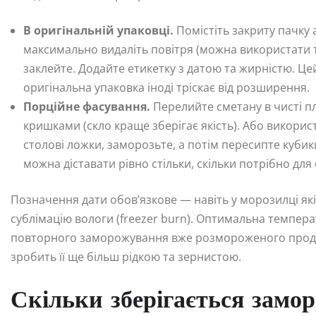
В оригінальній упаковці.
Помістіть закриту пачку 
максимально видаліть повітря (можна використати т
заклейте. Додайте етикетку з датою та жирністю. Це
оригінальна упаковка іноді тріскає від розширення.
Порційне фасування.
Перелийте сметану в чисті п
кришками (скло краще зберігає якість). Або викорис
столові ложки, заморозьте, а потім пересипте кубики
можна діставати рівно стільки, скільки потрібно для
Позначення дати обов’язкове — навіть у морозилці як
сублімацію вологи (freezer burn). Оптимальна темпера
повторного заморожування вже розмороженого продук
зробить її ще більш рідкою та зернистою.
Скільки зберігається замо