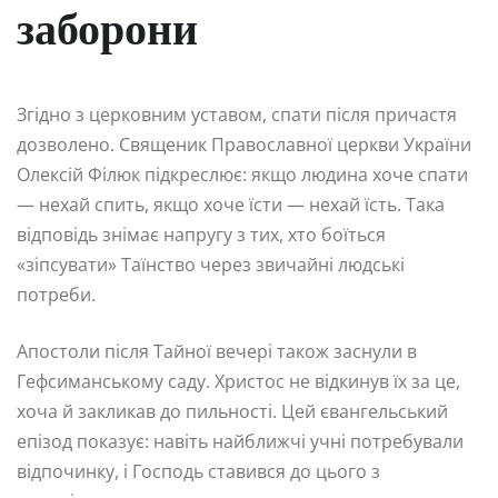
заборони
Згідно з церковним уставом, спати після причастя
дозволено. Священик Православної церкви України
Олексій Філюк підкреслює: якщо людина хоче спати
— нехай спить, якщо хоче їсти — нехай їсть. Така
відповідь знімає напругу з тих, хто боїться
«зіпсувати» Таїнство через звичайні людські
потреби.
Апостоли після Тайної вечері також заснули в
Гефсиманському саду. Христос не відкинув їх за це,
хоча й закликав до пильності. Цей євангельський
епізод показує: навіть найближчі учні потребували
відпочинку, і Господь ставився до цього з