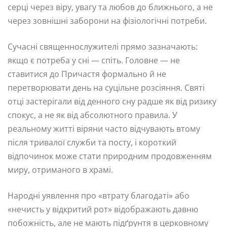
серці через віру, увагу та любов до ближнього, а не
через зовнішні заборони на фізіологічні потреби.
Сучасні священнослужителі прямо зазначають:
якщо є потреба у сні — спіть. Головне — не
ставитися до Причастя формально й не
перетворювати день на суцільне розсіяння. Святі
отці застерігали від денного сну радше як від ризику
спокус, а не як від абсолютного правила. У
реальному житті віряни часто відчувають втому
після тривалої служби та посту, і короткий
відпочинок може стати природним продовженням
миру, отриманого в храмі.
Народні уявлення про «втрату благодаті» або
«нечисть у відкритий рот» відображають давню
побожність, але не мають підґрунтя в церковному