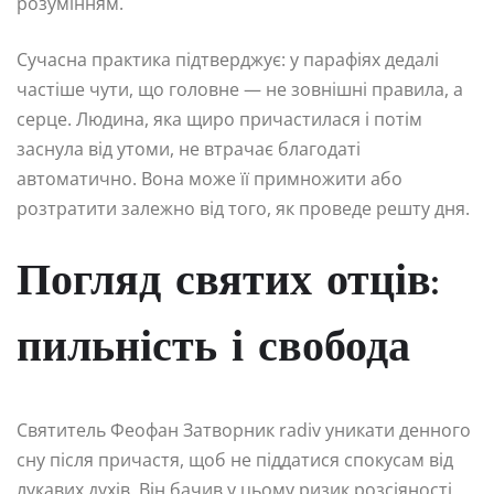
розумінням.
Сучасна практика підтверджує: у парафіях дедалі
частіше чути, що головне — не зовнішні правила, а
серце. Людина, яка щиро причастилася і потім
заснула від утоми, не втрачає благодаті
автоматично. Вона може її примножити або
розтратити залежно від того, як проведе решту дня.
Погляд святих отців:
пильність і свобода
Святитель Феофан Затворник radiv уникати денного
сну після причастя, щоб не піддатися спокусам від
лукавих духів. Він бачив у цьому ризик розсіяності,