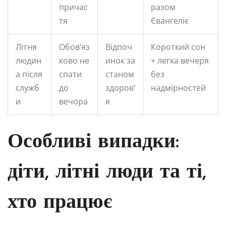
причас
разом
тя
Євангеліє
Літня
Обов’яз
Відпоч
Короткий сон
людин
ково не
инок за
+ легка вечеря
а після
спати
станом
без
служб
до
здоров’
надмірностей
и
вечора
я
Особливі випадки:
діти, літні люди та ті,
хто працює