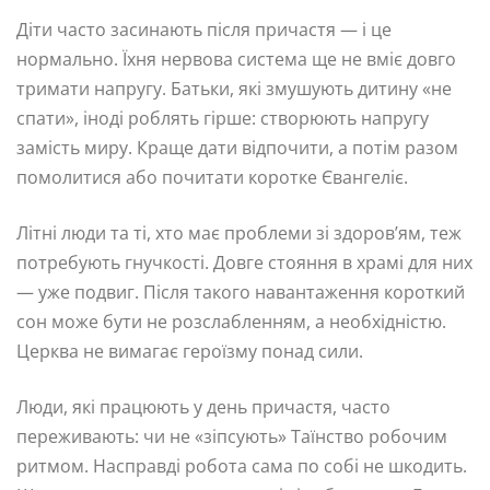
Діти часто засинають після причастя — і це
нормально. Їхня нервова система ще не вміє довго
тримати напругу. Батьки, які змушують дитину «не
спати», іноді роблять гірше: створюють напругу
замість миру. Краще дати відпочити, а потім разом
помолитися або почитати коротке Євангеліє.
Літні люди та ті, хто має проблеми зі здоров’ям, теж
потребують гнучкості. Довге стояння в храмі для них
— уже подвиг. Після такого навантаження короткий
сон може бути не розслабленням, а необхідністю.
Церква не вимагає героїзму понад сили.
Люди, які працюють у день причастя, часто
переживають: чи не «зіпсують» Таїнство робочим
ритмом. Насправді робота сама по собі не шкодить.