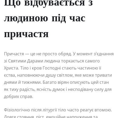
Що відбувається з
людиною під час
причастя
Причастя — це не просто обряд. У момент з’єднання
зі Святими Дарами людина торкається самого
Христа. Тіло і кров Господні стають частиною її
єства, наповнюючи душу світлом, яке може тривати
днями й тижнями. Багато вірян описують цей стан
як тиху радість, ясність думок і несподівану силу для
добрих справ.
Фізіологічно після літургії тіло часто реагує втомою.
Довге стояння, піст, емоційне напруження та