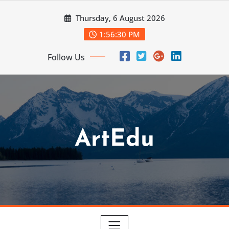
Skip
Thursday, 6 August 2026
to
content
1:56:32 PM
Follow Us
ArtEdu