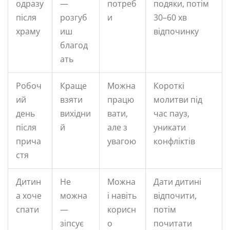
одразу
—
потреб
подяки, потім
після
розгуб
и
30–60 хв
храму
иш
відпочинку
благод
ать
Робоч
Краще
Можна
Короткі
ий
взяти
працю
молитви під
день
вихідни
вати,
час пауз,
після
й
але з
уникати
прича
увагою
конфліктів
стя
Дитин
Не
Можна
Дати дитині
а хоче
можна
і навіть
відпочити,
спати
—
корисн
потім
зіпсує
о
почитати