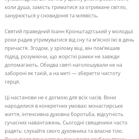
коли душа, замість триматися за отримане світло,
занурюється у сновидіння та млявість.
Святий праведний Іоанн Кронштадтський у молодші
роки радив утримуватися від сну та м’ясної їжі в день
причастя. Згодом, у зрілому віці, він пом’якшив
підхід, розуміючи, що жорсткі рамки не завжди
допомагають. Обидва святі наголошували не на
забороні як такій, а на меті — зберегти чистоту
серця.
Ці настанови не є догмою для всіх часів. Вони
народилися в конкретних умовах: монастирське
життя, інтенсивна духовна боротьба, відсутність
сучасних навантажень. Сьогодні священики часто
радять: слухайте свого духовника та власне тіло.