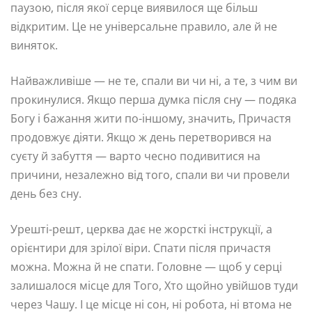
паузою, після якої серце виявилося ще більш
відкритим. Це не універсальне правило, але й не
виняток.
Найважливіше — не те, спали ви чи ні, а те, з чим ви
прокинулися. Якщо перша думка після сну — подяка
Богу і бажання жити по-іншому, значить, Причастя
продовжує діяти. Якщо ж день перетворився на
суєту й забуття — варто чесно подивитися на
причини, незалежно від того, спали ви чи провели
день без сну.
Урешті-решт, церква дає не жорсткі інструкції, а
орієнтири для зрілої віри. Спати після причастя
можна. Можна й не спати. Головне — щоб у серці
залишалося місце для Того, Хто щойно увійшов туди
через Чашу. І це місце ні сон, ні робота, ні втома не