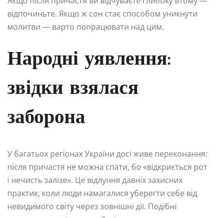
Якщо після причастя ви відчуваєте глибоку втому —
відпочиньте. Якщо ж сон стає способом уникнути
молитви — варто попрацювати над цим.
Народні уявлення:
звідки взялася
заборона
У багатьох регіонах України досі живе переконання:
після причастя не можна спати, бо «відкриється рот
і нечисть залізе». Це відлуння давніх захисних
практик, коли люди намагалися уберегти себе від
невидимого світу через зовнішні дії. Подібні