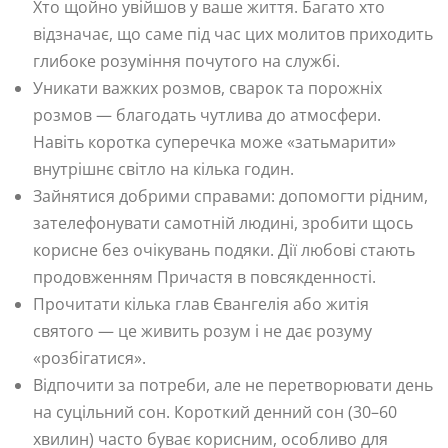
Хто щойно увійшов у ваше життя. Багато хто
відзначає, що саме під час цих молитов приходить
глибоке розуміння почутого на службі.
Уникати важких розмов, сварок та порожніх
розмов — благодать чутлива до атмосфери.
Навіть коротка суперечка може «затьмарити»
внутрішнє світло на кілька годин.
Зайнятися добрими справами: допомогти рідним,
зателефонувати самотній людині, зробити щось
корисне без очікувань подяки. Дії любові стають
продовженням Причастя в повсякденності.
Прочитати кілька глав Євангелія або житія
святого — це живить розум і не дає розуму
«розбігатися».
Відпочити за потреби, але не перетворювати день
на суцільний сон. Короткий денний сон (30–60
хвилин) часто буває корисним, особливо для