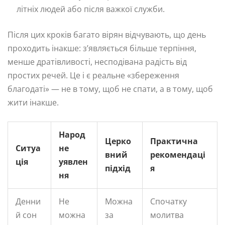
літніх людей або після важкої служби.
Після цих кроків багато вірян відчувають, що день
проходить інакше: з’являється більше терпіння,
менше дратівливості, несподівана радість від
простих речей. Це і є реальне «збереження
благодаті» — не в тому, щоб не спати, а в тому, щоб
жити інакше.
Народ
Церко
Практична
Ситуа
не
вний
рекомендаці
ція
уявлен
підхід
я
ня
Денни
Не
Можна
Спочатку
й сон
можна
за
молитва