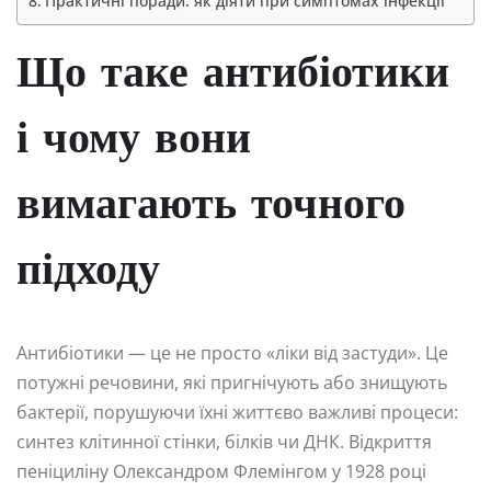
Практичні поради: як діяти при симптомах інфекції
Що таке антибіотики
і чому вони
вимагають точного
підходу
Антибіотики — це не просто «ліки від застуди». Це
потужні речовини, які пригнічують або знищують
бактерії, порушуючи їхні життєво важливі процеси:
синтез клітинної стінки, білків чи ДНК. Відкриття
пеніциліну Олександром Флемінгом у 1928 році