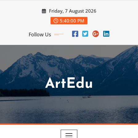
Skip
Friday, 7 August 2026
to
content
5:40:01 PM
Follow Us
ArtEdu