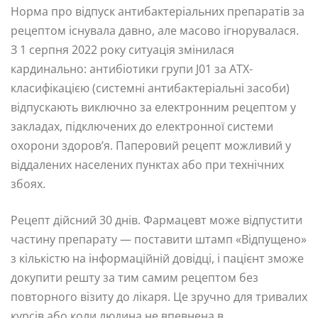
Норма про відпуск антибактеріальних препаратів за
рецептом існувала давно, але масово ігнорувалася.
З 1 серпня 2022 року ситуація змінилася
кардинально: антибіотики групи J01 за АТХ-
класифікацією (системні антибактеріальні засоби)
відпускають виключно за електронним рецептом у
закладах, підключених до електронної системи
охорони здоров’я. Паперовий рецепт можливий у
віддалених населених пунктах або при технічних
збоях.
Рецепт дійсний 30 днів. Фармацевт може відпустити
частину препарату — поставити штамп «Відпущено»
з кількістю на інформаційній довідці, і пацієнт зможе
докупити решту за тим самим рецептом без
повторного візиту до лікаря. Це зручно для тривалих
курсів або коли людина не впевнена в