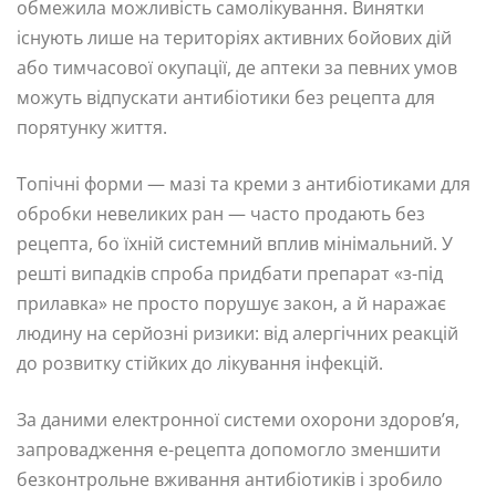
обмежила можливість самолікування. Винятки
існують лише на територіях активних бойових дій
або тимчасової окупації, де аптеки за певних умов
можуть відпускати антибіотики без рецепта для
порятунку життя.
Топічні форми — мазі та креми з антибіотиками для
обробки невеликих ран — часто продають без
рецепта, бо їхній системний вплив мінімальний. У
решті випадків спроба придбати препарат «з-під
прилавка» не просто порушує закон, а й наражає
людину на серйозні ризики: від алергічних реакцій
до розвитку стійких до лікування інфекцій.
За даними електронної системи охорони здоров’я,
запровадження е-рецепта допомогло зменшити
безконтрольне вживання антибіотиків і зробило