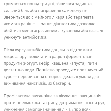
тримається понад три дні, з’явилася задишка,
сильний біль або погіршення самопочуття.
Зверніться до сімейного лікаря або терапевта
якомога раніше — рання діагностика дозволяє
обійтися менш агресивним лікуванням або взагалі
уникнути антибіотика.
Після курсу антибіотика доцільно підтримати
мікрофлору: включити в раціон ферментовані
продукти (йогурт, кефір, квашена капуста), пити
достатньо води. Повністю проходьте призначений
курс — переривання створює ідеальні умови для
виживання найстійкіших бактерій.
Профілактика важливіша за лікування: вакцинація
проти пневмокока та грипу, дотримання гігієни рук,
уникнення самопризначення ліків «про всяк