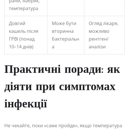
рани, набряк,
температура
Довгий
Може бути
Огляд лікаря,
кашель після
вторинна
можливо
ГРВІ (понад
бактеріальн
рентген/
10–14 днів)
а
аналізи
Практичні поради: як
діяти при симптомах
інфекції
Не чекайте, поки «саме пройде», якщо температура