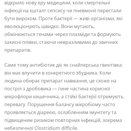
відкрило нову еру медицини, коли смертельні
інфекції на кшталт сепсису чи пневмонії перестали
бути вироком. Проте бактерії — живі організми, які
еволюціонують швидко. Вони мутають,
обмінюються генами через плазміди та формують
захисні плівки, стаючи невразливими до звичних
препаратів.
Саме тому антибіотик діє як снайперська гвинтівка:
він має влучити в конкретного збудника. Коли
людина обирає препарат навмання, це схоже на
постріл з дробовика — гине частина корисної
мікрофлори кишечника, а стійкі бактерії отримують
перевагу. Порушення балансу мікробіому часто
проявляється діареєю, ослабленням імунітету та
підвищеним ризиком повторних інфекцій, зокрема
небезпечної Clostridium difficile.