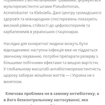
поранених з вогнепальними травмами, формуються
мультирезистентні штами Pseudomonas,
Acinetobacter та Klebsiella. Дані Центру громадського
здоров’я та міжнародних спостережень показують
високий рівень стійкості до цефалоспоринів та
карбапенемів в українських стаціонарах.
Наслідки для конкретної людини можуть бути
відкладеними: наступна інфекція вже не піддається
звичному лікуванню, потрібні препарати резерву з
більшими побічними ефектами та вищою вартістю.
У глобальному масштабі антибіотикорезистентність
щороку забирає мільйони життів — і Україна не є
винятком.
Ключова проблема не в самому антибіотику, а
в його безконтрольному застосуванні, яке