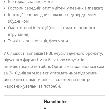
Бактеріальна пневмонія
Гострий середній отит у дітей (у певних випадках)
Інфекції сечовивідних шляхів з підтвердженим
збудником
Одонтогенні інфекції (після стоматологічного
втручання)
Тяжкі шкірні інфекції, флегмони
У більшості випадків ГРВІ, неускладненого бронхіту,
вірусного фарингіту та багатьох синуситів
антибіотики не потрібні. Організм справляється сам
за 7–10 днів за умови симптоматичної підтримки:
рясне пиття, відпочинок, зволоження повітря,
жарознижувальні за потреби.
Ймовірніст
ь