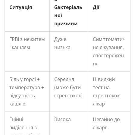
Ситуація
бактеріаль
Дії
ної
причини
ГРВІ з нежитем
Дуже
Симптоматич
і кашлем
низька
не лікування,
спостережен
ня
Біль у горлі +
Середня
Швидкий
температура +
(може бути
тест на
відсутність
стрептокок)
стрептокок,
кашлю
лікар
Гнійні
Висока
Негайно до
виділення з
лікаря